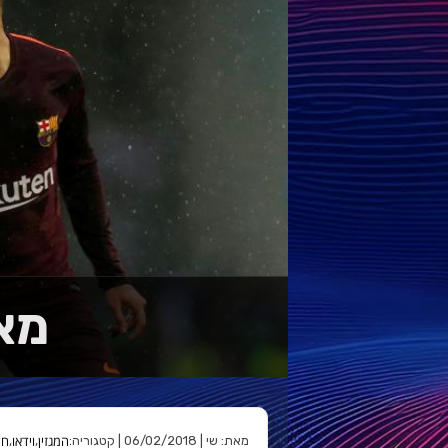
מא
המגזין
וידאו
חד
מאת: שי | 06/02/2018 | קטגוריה:
,
,