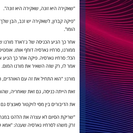
"שאקירה היא זונה, שאקירה היא זונה".
"פיקה קברון, לשאקירה יש זנב, הבן שלך
הומו".
אחר כך הגיע הכניסה של ג'רארד מורנו 
ממורנו, סרחיו גארסיה דוחף אותו. אומט
הכל: סרחיו גארסיה. פיקה אחר כך הגיע א
אמר לו, רק שזה השאיר את מורנו המום.
מורנו: "הוא התחיל את זה עם האוהדים, 
זאת הייתה כניסה, גם זאת שאחריה, שהות
את הדיבורים בין מסי לויקטור סאנצ'ס גם
"שריקת הסיום לא עצרה את הלהט במגרש. 
זרק משהו לסרחיו גארסיה שענה: "אמא שלך