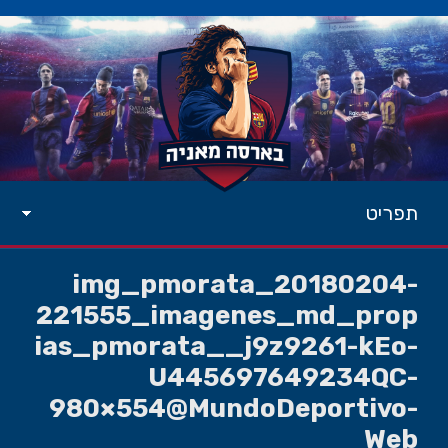
תפריט
img_pmorata_20180204-
221555_imagenes_md_prop
ias_pmorata__j9z9261-kEo-
U445697649234QC-
980×554@MundoDeportivo-
Web