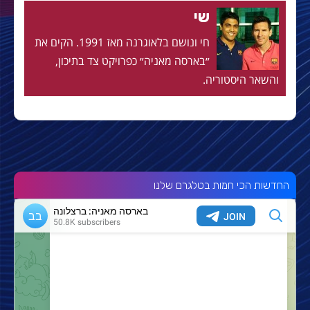
שי
חי ונושם בלאוגרנה מאז 1991. הקים את
״בארסה מאניה״ כפרויקט צד בתיכון,
והשאר היסטוריה.
החדשות הכי חמות בטלגרם שלנו