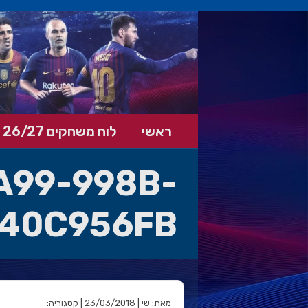
ראשי
לוח משחקים 26/27
A99-998B-
40C956FB
מאת: שי | 23/03/2018 | קטגוריה: