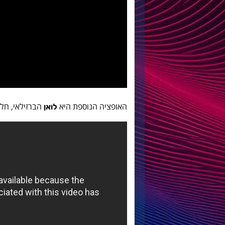
האופציה הנוספת היא
הברזילאי, חלו
לואן