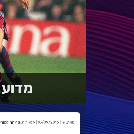
מדוע 
אגף ההיסטורי
מאת: שי | 18/09/2016 | קטגוריה: