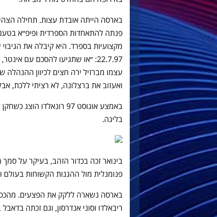
בארסה הייתה אובדת עצות. תחילה הצהיר
פנתה להתאחדות הספרדית ופיפ״א בטענה 
מקצועיות בספרד. היא קיבלה את הגיבוי
22.7.97: ״או שתגיעו להסכם עם אינ
עצמו מברזיל ירה חצים לכיוון ההנהלה 
ואעזוב את ברצלונה, לא רציתי ללכת, אבל
באמצע אוגוסט 97 רונאלדו ה
בליגה.
בינואר זכה בכדור הזהב, בעיקר על סמך
פנומנלית מול ההגנות הקשוחות בעולם וז
בארסה נשארה ללקק את הפצעים. מהכסף
ריבאלדו וסוני אנדרסון, וגם זכתה בדאבל