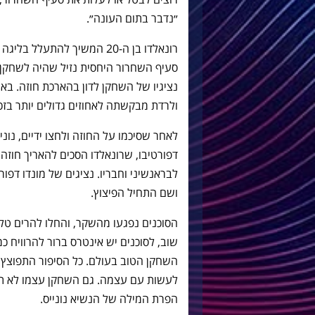
״נדבר בתום העונה״.
רונאלדו בן ה-20 המשיך להתעל
סעיף השחרור היחסית נזיל שהיה לשחקן. 
נציגיו של השחקן לדון בהארכת חוזה. 
ולרדת מבקשתה לאחוזים גדולים יותר בזכו
לאחר שסיכמו על החוזה ולחצו ידיים, נונ
דפורטיבו, שרונאלדו הסכים להאריך חוזה
לבראנשיני וחבריו. נציגים של מונדו דפו
ושם התחיל הפיצוץ.
הסוכנים נפגעו מהשקר, והחלו להרים טל
שוב, לסוכנים יש אינטרס ברור להרוויח 
לעשות עם עצמה. גם השחקן עצמו לא תר
הפרת המילה של הנשיא נונייס.