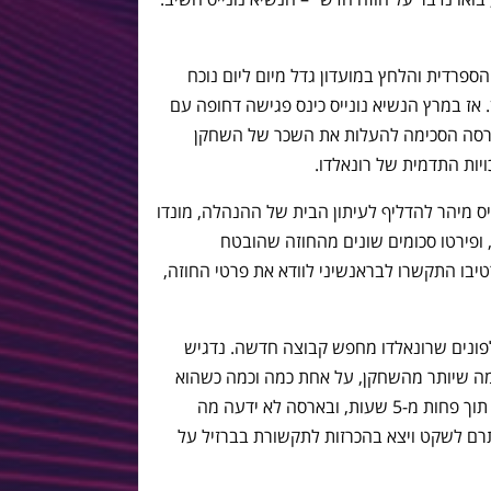
ל בליגה הספרדית והלחץ במועדון גדל מיום ליום נוכח
אז במרץ הנשיא נונייס כינס פגישה דחופה עם
בארסה הסכימה להעלות את השכר של השחקן
יות התדמית של רונאלדו.
ייס מיהר להדליף לעיתון הבית של ההנהלה, מונדו
, ופירטו סכומים שונים מהחוזה שהובטח
רטיבו התקשרו לבראנשיני לוודא את פרטי החוזה,
פונים שרונאלדו מחפש קבוצה חדשה. נדגיש
כמה שיותר מהשחקן, על אחת כמה וכמה כשהוא
השחקן הטוב בעולם. כל הסיפור התפוצץ תוך פחות מ-5 שעות, ובארסה לא ידעה מה
ם לשקט ויצא בהכרזות לתקשורת בברזיל על