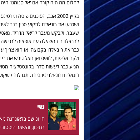
לחלום מה היה קורה אם ׳אל פנומנו׳ היה 
בקיץ 2002 אגב, הסוכנים פיטה ומ
ושכנעו את רונאלדו לתקוע סכין בגב לאינ
שעבר, ולבקש מעבר לריאל מדריד. מאסימ
לברצלונה בהשאלה עם אופציה לרכישה, אב
כבר את ריבאלדו בקבוצה, אז הוא צריך עו
ולקח אליפות, לואיס ואן חאל גירש את ר
הגיע כבר לעשות סדר. בקונסטלציה מסוימ
רונאלדו ורונאלדיניו ביחד. תנו לזה לשקו
שי
בתיכון, והשאר היסטוריה