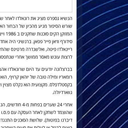
הנשיא גספרט מציג את רונאלדו לאחר שהגי
שורש הסיפור מגיע מהכיון של הבחור האמ
המזוקן
סידורף וז׳אן פייר פפאן. ברנשיני היה אח
ריינאלדו פיטה, ואלשנדרה מרטינס שהחלו
לרצות עונש מאסר ממושך אחרי שנתפסו על 
בברצלונה יודעים עד היום שרונאלדו אה
רומאריו ומילה טובה של יוהאן קרויף, הו
בקסטלדפלס. מקצועית הוא נקלט מצוין וש
גווארדיולה.
אחרי 24 שערים בפ
דיברנו בפזטות). שלושת הסוכנים התנגדו 
רוצים לבטל או לעלות את סעיף השחרור, ב