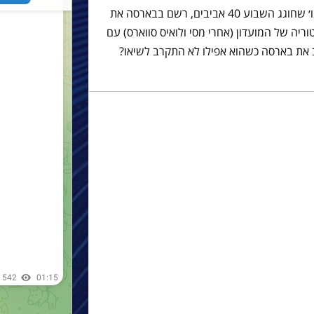
רונאלדו לואיס נזאריו דה לימה, ׳אל פנומנו׳ שחוגג השבוע 40 אביבים, רשם בבארסה את
ה של המועדון (אחרי מסי ולואיס סווארס) עם
ע הוא עזב את בארסה כשהוא אפילו לא התקרב לשיאו?