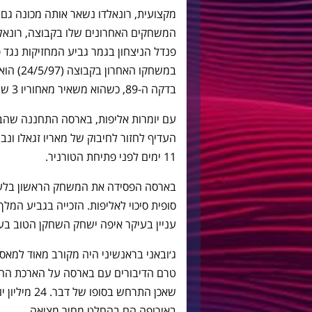
פנדל הניצחון בגמר גביע המחזיקות נגד פ
במשחקו 
בדקה ה-89, כשהוא משאיר מאחוריו 3 שחקנים.
עם יומרות אליפות, בארסה התחננה שהברז
העדיף לחזור לחיבוק של מאריו זגאלו ונ
11 ימים לפני פתיחת הטורניר.
סופית סיכוי לאליפות. הזכייה בגביע המ
עניין בעיקר איפה ישחק השחקן הטוב בעולם ב
ג׳ובאני בראנשיני היה מקורב מאוד למאסי
טרם הדיבורים עם בארסה על הארכת החוז
באירופה הם בהחלט מחיר מציאה.