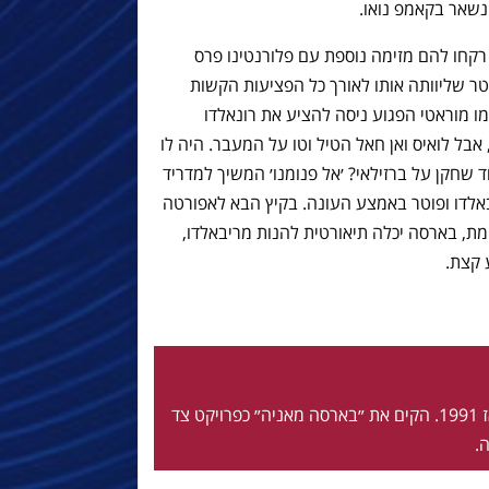
נשאר בקאמפ נואו.
רטינס רקחו להם מזימה נוספת עם פלורנטינו פרס
טר שליוותה אותו לאורך כל הפציעות הקשות
ו מוראטי הפגוע ניסה להציע את רונאלדו
ל לואיס ואן חאל הטיל וטו על המעבר. היה לו
ד שחקן על ברזילאי? ׳אל פנומנו׳ המשיך למדריד
יבאלדו ופוטר באמצע העונה. בקיץ הבא לאפורטה
ת, בארסה יכלה תיאורטית להנות מריבאלדו,
ע קצת.
חי ונושם בלאוגרנה מאז 1991. הקים את ״בארסה מאניה״ כפרויקט צד
.