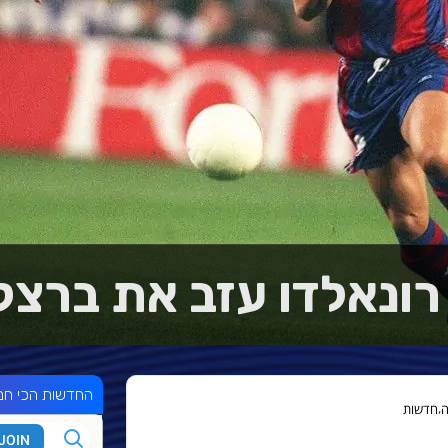
רונאלדו עזב את ברצל
החדשות הכי חמ
ה
חדשות
,