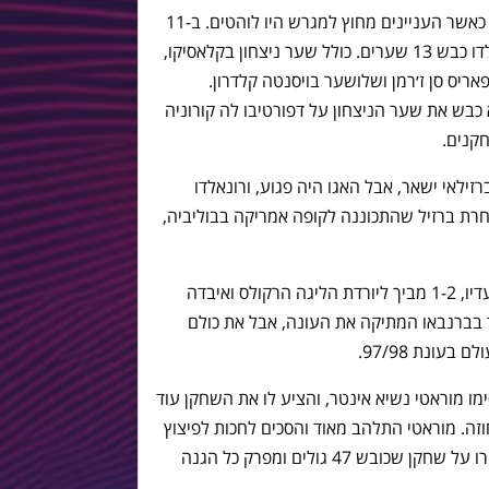
מקצועית, רונאלדו נשאר אותה מכונה גם כאשר העניינים מחוץ למגרש היו לוהטים. ב-11
המשחקים האחרונים שלו בקבוצה, רונאלדו כבש 13 שערים. כולל שער ניצחון בקלאסיקו,
אריס סן ז׳רמן ושלושער בויסנטה קלדרון.
האחרון בקבוצה (24/5/97) הוא כבש את שער הניצחון על דפורטיבו לה קורוניה
ילאי ישאר, אבל האגו היה פגוע, ורונאלדו
בחרת ברזיל שהתכוננה לקופה אמריקה בבוליביה,
בארסה הפסידה את המשחק הראשון בלעדיו, 1-2 מביך ליורדת הליגה הרקולס ואיבדה
לך בברנבאו המתיקה את העונה, אבל את כולם
עונת 97/98.
מו מוראטי נשיא אינטר, והציע לו את השחקן עוד
ה. מוראטי התלהב מאוד והסכים לחכות לפיצוץ
שאכן התרחש בסופו של דבר. 24 מיליון יורו על שחקן שכובש 47 גולים ומפרק כל הגנה