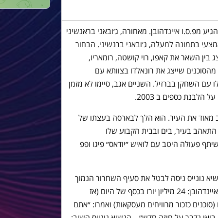
ע מפ.ס.ו איינדהובן. מאחורה, ג׳ובאני בראנשיני
צעי בתמונה למעלה, ג׳ובאני ברנשיני. הבחור
 הקים סוכנות שחקנים ב 1986 וייצג בין השאר את קאפו, רוי קושטה, רומאריו,
ד מהסוכנים שייצג את רונאלדו בצוותא עם
 עם השחקן בברזיל. השניים אגב, סיימו לא מזמן
הלבנת כספים ב 2003.
ב מאוד את העיר. הוא הלך לבארסה בעצתו של
א התאהב בעיר, בים ובבית הקבוע שלו
יתף פעולה היטב עם לואיש ״יודאס״ פיגו ופפ
חות מ-4 חודשים, הנשיא נונייס ניסה לבטל את סעיף השחרור הנמוך
שהוצמד לשחקן לאחר העסקה עם פ.ס.ו איינדהובן: 24 מיליון יורו בכסף של היום (אז
(סוכנים כזכור מרוויחים מעסקאות) ואמרו: ״אתם
ואו נדבר על חוזה חדש״ – הנשיא נונייס השיב: