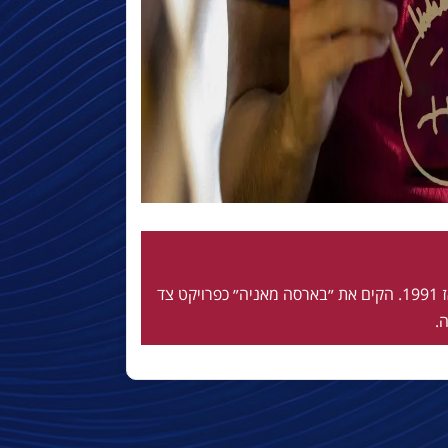
חי ונושם בלאוגרנה מאז 1991. הקים את ״בארסה מאניה״ כפרויקט צד
.