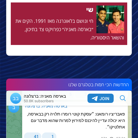
שי
חי ונושם בלאוגרנה מאז 1991. הקים את
״בארסה מאניה״ כפרויקט צד בתיכון,
והשאר היסטוריה.
החדשות הכי חמות בטלגרם שלנו