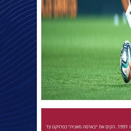
חי ונושם בלאוגרנה מאז 1991. הקים את ״בארסה מאניה״ כפרויקט צד