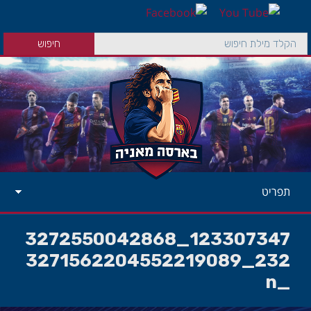
תפריט
123307347_3272550042868
232_3271562204552219089
_n