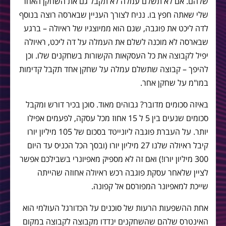
שלהם. אם לא תשלם עמלה לא תקבל גם את השחקן האחר
שלי שאתה חפץ בו. נניח לצורך העניין שבארסה רוצה בנוסף
לדה ליכט את פוגבה, שגם הוא ממיוצגיו של ראיולה – ברגע
שבארסה לא מוכנה לשלם את העמלה על דה ליכט, ראיולה
יפיל לקבוצה את כל העסקאות הקשורות בשחקנים שלו. וכן
להיפך – קבוצה שתשלם עמלה על שחקן אחד תקבל קדימות
במו"מ על שחקן אחר.
באיזה סכומים מדובר? גבוהים מאוד. סוכן בכיר דורש ומקבל
סכומים שנעים בין 5 ל 15 אחוז מכל עסקה, לפעמים אפילו
יותר. על העברת פוגבה ליונייטד בסכום של 105 מיליון יורו
קיבל ראיולה שלנו 27 מיליון יורו (ובסך הכל הכניס עד היום
300 מיליון יורו!) ואם זה לא מספיק מאפיונרי בשבילכם אפשר
לציין שלאחר עסקת פוגבה רכש ראיולה אחוזה שהייתה
שייכת למאפיונר המפורסם אל קפונה.
אחת ההשפעות הרעות של סוכנים על הכדורגל העולמי הוא
האינטרס שלהם שהשחקנים ינדדו מקבוצה לקבוצה במקום