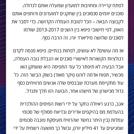
לפתח קריירה ומחויבות למועדון שמעלה אותם לגדולה.
סוכנים יוזמים סכסוכים בין שחקנים למועדונים ודוחפים אותם
לקבוצה הבאה – הכל לטובת העמלה הקדושה. כדי לסבר את
האוזן, לפי חישובי פיפא בין השנים 2013-2017 שולמו
לסוכנים שלושה מיליארד יורו. זה הרבה כסף.
אז מה עושים? לא עושים, לפחות בנתיים. פיפא מנסה לקדם
רגולציות הקשורות לאישורי סוכנים או הגבלת גובה העמלה,
אבל הבעיה לא תיפתר כל עוד התפיסה היא ששחקן הוא
מכשיר, תפוח אדמה לוהט (ויקר מאוד) בשוק הבשר הזה. כל
עוד מתקיימת מערכת שבבסיס שלה אנשים מרוויחים כסף
גדול מכישרון של מישהו אחר, הבועה הזו תלך ותגדל.
אגב, כרגע ראיולה נחקר על ידי רשות המיסים ההולנדית
בהעלמת מס בהיקפים אדירים ובדיווח מסולף של סכומי
עמלות (בין היתר נחשד שהרוויח מעיסקת פוגבה סכומים
שמגיעים עד 41 מיליון יורו), ובשל כך מושעה רשמית על ידי