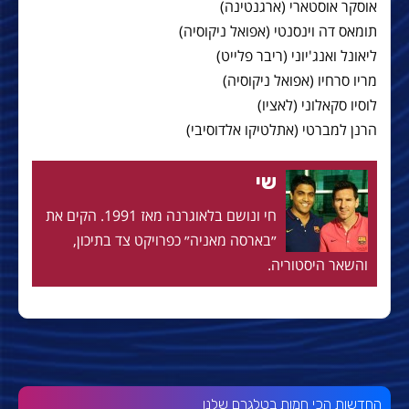
אוסקר אוסטארי (ארגנטינה)
תומאס דה וינסנטי (אפואל ניקוסיה)
ליאונל ואנג'יוני (ריבר פלייט)
מריו סרחיו (אפואל ניקוסיה)
לוסיו סקאלוני (לאציו)
הרנן למברטי (אתלטיקו אלדוסיבי)
שי
חי ונושם בלאוגרנה מאז 1991. הקים את
״בארסה מאניה״ כפרויקט צד בתיכון,
והשאר היסטוריה.
החדשות הכי חמות בטלגרם שלנו