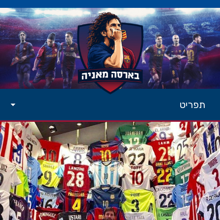
תפריט