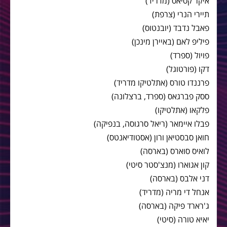
איקר קסיאס (מדריד)
תיירי הנרי (צרפת)
פאבל נדבד (יובנטוס)
פיליפ לאם (באיירן מינכן)
פויול (ספרד)
דקו (פורטוגל)
פרננדו טורס (אתלטיקו מדריד)
ססק פברגאס (ספרד, ברצלונה)
פלקאו (אתלטיקו)
פבלו איימאר (ריאל סרגוסה, בנפיקה)
חואן סבסטיאן ורון (אסטודיאנטס)
לואיס סוארס (בארסה)
קון אגוארו (מנצ'סטר סיטי)
דני אלבס (בארסה)
אנחל די מריה (מדריד)
ג'רארד פיקה (בארסה)
יאיא טורה (סיטי)