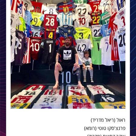
ראול (ריאל מדריד)
פרנצ'סקו טוטי (רומא)