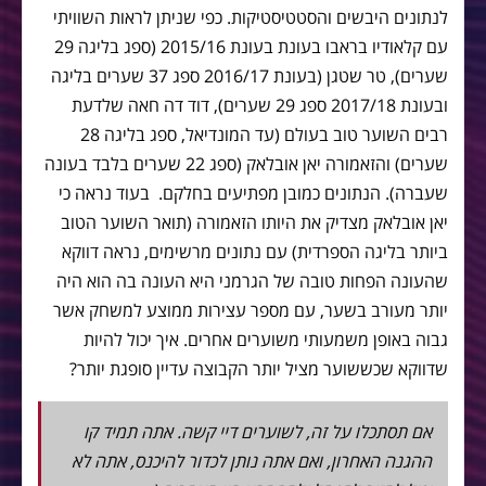
לנתונים היבשים והסטטיסטיקות. כפי שניתן לראות השוויתי
עם קלאודיו בראבו בעונת בעונת 2015/16 (ספג בליגה 29
שערים), טר שטגן (בעונת 2016/17 ספג 37 שערים בליגה
ובעונת 2017/18 ספג 29 שערים), דוד דה חאה שלדעת
רבים השוער טוב בעולם (עד המונדיאל, ספג בליגה 28
שערים) והזאמורה יאן אובלאק (ספג 22 שערים בלבד בעונה
שעברה). הנתונים כמובן מפתיעים בחלקם. בעוד נראה כי
יאן אובלאק מצדיק את היותו הזאמורה (תואר השוער הטוב
ביותר בליגה הספרדית) עם נתונים מרשימים, נראה דווקא
שהעונה הפחות טובה של הגרמני היא העונה בה הוא היה
יותר מעורב בשער, עם מספר עצירות ממוצע למשחק אשר
גבוה באופן משמעותי משוערים אחרים. איך יכול להיות
שדווקא שכששוער מציל יותר הקבוצה עדיין סופגת יותר?
אם תסתכלו על זה, לשוערים דיי קשה. אתה תמיד קו
ההגנה האחרון, ואם אתה נותן לכדור להיכנס, אתה לא