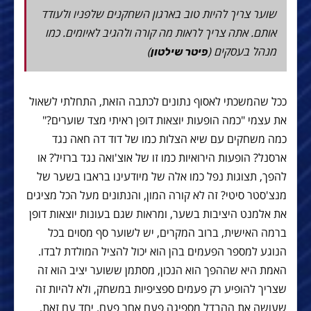
שוער צריך להיות טוב בארגון השחקנים שלפניו ולעודד
אותם. אתה צריך לראות מה קורה ולהגיב לאיומים. כמו
מנהל בעסקים (
)
פיטר שילטון
ככל שהמשכתי לאסוף נתונים לכתבה הזאת, התחלתי לשאול
את עצמי "כמה הופעות יוצאות דופן ראיתי מצד שוערים?"
כמה משחקים עם שיא הצלות כמו של דוד דה חאה נגד
ארסנל? הופעות הירואיות כמו זו של אוצ'ואה נגד ברזיל? או
להפך, תצוגות נפל כמו אלה של מיודעינו בראבו בשער של
מנצ'סטר סיטי? זה לא קורה המון, והנתונים מעל הכל מציגים
את אלמנט היציבות בשער, ומראות שגם בעונות יוצאות דופן
ברמה האישית, ברוב המקרים, יש לשוער סף מסוים בכל
הנוגע למספר הפעמים בהן הוא יכול להציל המולדת לבדו.
האמת היא שההפך הוא הנכון, מסתמן ששוער יציב הוא זה
שצריך להופיע רק פעמים ספציפיות במשחק, ולא להיות זה
שעושה את ההבדל מספיגה פעם אחר פעם. יחד עם זאת,