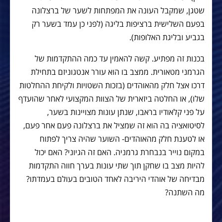
שטגן, שמקבל העונה את המפתחות לשער של ברצלונה
בפעם השלישית ברציפות בליגה (לפני כן עמד בשער רק
בגביע ובליגת האלופות).
בכנות זה מפתיע. קשה להאמין עד כמה ההתקדמות של
הגרמני מטאורית. ממצב בו הוא עורר אנטגוניזם בתחילת
דרכו אצל חלק מהאוהדים (בזכות השטויות ולקיחת ההחלטות
שלו), או החלטה ביזארית של הצוות המקצועי לאחר שהועדף
על פני קלאודיו בראבו, שנתן עונות מצויינות בשער,
לסיטואציה בה הוא זה שמציל את ברצלונה פעם אחר פעם,
או לטענת חלק מהאוהדים- השוער שהיה צריך לפתוח
במקום נוייר בנבחרת גרמניה. האם זה הגיוני? האם יכול
להיות מצב בו שחקן תוך שתי עונות בערך חווה התקדמות
מבדיחה של אוהדי היריבה לאחד הטובים בעולם בעמדתו?
מה השתנה?