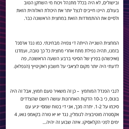
ובישולים, לא היה בכלל מתנהל ויכוח מי השחקן הטוב
בעולם. היינו חייבים לנצל יותר את היכולת האלוהית הזאת
ולסיים את ההתמודדות הזאת במחצית הראשונה כבר.
המחצית השנייה הייתה די צפויה מבחינתי. כמו נגד ארסנל
בזמנו, תהיה נפילת מתח אחרי מחצית כל כך טובה, ועמדנו
(ואיכשהו) בפרץ של הסיטי ברבע השעה הראשונה, פה
לדעתי היה יותר מקום לצ׳אבי על חשבון ראקיטיץ׳ (הנפלא).
לגבי הפנדל המוחמץ – כן זה משאיר טעם חמוץ, אבל זה היה
בונוס, כי ב-10 הדקות האחרונות עושה רושם שהצדדים
סיכמו על 1-2. יתרה מכך, אני די בטוח שמסי יגיע עם
אקסטרה מוטיבציה לגומלין, נגד יא יא טורה בקאמפ נואו, 4
ימים לפני הקלאסיקו. איזה שבוע זה יהיה…