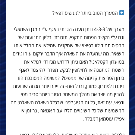
המערך הטוב ביותר לממפיס דפאי?
מערך של 4-3-3 נותן מענה הגנתי באגף ע"י המגן השמאלי
וגם ע"י הקשר הפחות התקפי. תזכורת- בליון התנועות של
ממפיס תמיד לוו בפיצוי של שחקנים שמילאו את החלל אותו
השאיר. מה שמעלה את השאלה איך הדבר ירקום עור וגידים
במועדון הקטלאני? האם ניתן לדרוש מג'ורדי למלא את
השטח המתפנה או לחילופין לבקש מפדרי להיצמד לאגף
בזמן הפריצות קדימה של ממפיס? המשימה המסובכת הזו
ניתנת לפתרון, כמובן, ובכל זאת- זה ייקח יותר מכמה שבועות
להבין מה יוצר את מהלך המשחק הטוב ביותר סביב מסי
ודפאי. עם זאת, כל זה מגיע לפני שבכלל נשאלה השאלה: מה
המשמעות של כל השינויים הללו עבור אגוארו, גריזמן או
אפילו עוסמאן דמבלה.
כלכלית, דפאי הוא עסקה מושלמת. בלי סיכון כלכלי, דפאי