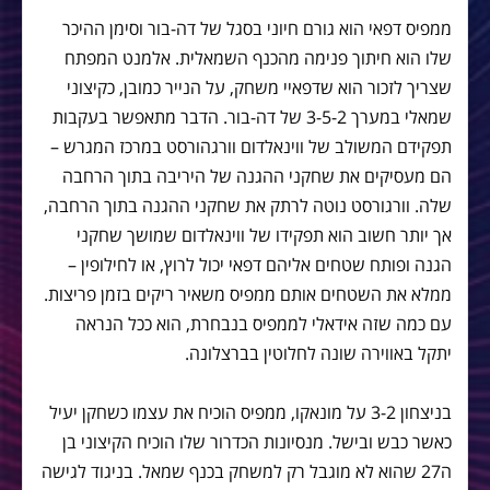
ממפיס דפאי הוא גורם חיוני בסגל של דה-בור וסימן ההיכר
שלו הוא חיתוך פנימה מהכנף השמאלית. אלמנט המפתח
שצריך לזכור הוא שדפאיי משחק, על הנייר כמובן, כקיצוני
שמאלי במערך 3-5-2 של דה-בור. הדבר מתאפשר בעקבות
תפקידם המשולב של ווינאלדום וורגהורסט במרכז המגרש –
הם מעסיקים את שחקני ההגנה של היריבה בתוך הרחבה
שלה. וורגורסט נוטה לרתק את שחקני ההגנה בתוך הרחבה,
אך יותר חשוב הוא תפקידו של ווינאלדום שמושך שחקני
הגנה ופותח שטחים אליהם דפאי יכול לרוץ, או לחילופין –
ממלא את השטחים אותם ממפיס משאיר ריקים בזמן פריצות.
עם כמה שזה אידאלי לממפיס בנבחרת, הוא ככל הנראה
יתקל באווירה שונה לחלוטין בברצלונה.
בניצחון 3-2 על מונאקו, ממפיס הוכיח את עצמו כשחקן יעיל
כאשר כבש ובישל. מנסיונות הכדרור שלו הוכיח הקיצוני בן
ה27 שהוא לא מוגבל רק למשחק בכנף שמאל. בניגוד לגישה