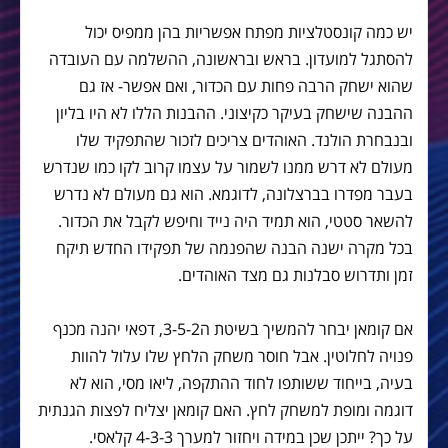
יש כמה קונסטלציות מפתח אפשריות בהן ממפיס יכול
להסתגל למועדון. בראש ובראשונה, ההשלמה עם העובדה
שהוא ישחק הרבה פחות עם הכדור, ואם אפשר- אז גם
ההבנה שישחק בעיקר כקיצוני. ההבנות הללו לא היו בליון
ובנבחרת הולנד. האוהדים צריכים לזכור שהתפקיד שלו
מעולם לא דרש ממנו לשמור על עצמו קרוב לקו כמו שנדרש
בעבר מפדרו בברצלונה, לדוגמא. הוא גם מעולם לא נדרש
להשאר סטטי, הוא תמיד היה נייד וחיפש לקבל את הכדור.
בכל מקרה ישנה הבנה שהפנמה של תפקידו החדש תיקח
זמן ותדרוש סבלנות גם מצד האוהדים.
אם קומאן יבחר להמשיך בשיטת ה3-5-2, דפאי יהנה מכנף
פנויה לחלוטין. אבל חוסר משחק הלחץ שלו עלול להוות
בעיה, בייחוד ששותפו לחוד ההתקפה, ליאו מסי, הוא לא
דוגמה ומופת למשחק לחץ. האם קומאן יצליח לפצות הגנתית
על כך? ייתכן שכן במידה ויחזור למערך 4-3-3 קלאסי.