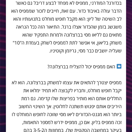
בכדורגל המודרני, ממפיס לא מפחד לבצע דריבל גם כאשר
הדבר עולה באיבוד כדור. עם זאת, חייבים לזכור שממפיס הוא
לב השיטה של ליון: הוא מקבל חופש מוחלט בתנועותיו והוא
משגשג בזמן שהכדור אצלו ברגל. התיאור הזה ככל הנראה
מתאים גם לליאו מסי בברצלונה ולמרות התפקיד שהוא
משחק בליאון, אי אפשר לתת לממפיס לשחק בעמדת ה"10"
שעליה יושבים כבר מסי, גריזמן וקוטיניו.
האם ממפיס יכול להצליח בברצלונה?
ממפיס יצטרך להתאים את עצמו למשחק בברצלונה. הוא לא
יקבל חופש מוחלט, וחבריו לקבוצה לא תמיד ימלאו את
החללים אותם הוא מותיר בפריצות שלו קדימה. גם רמת
היריבים אותם יפגוש תשתנה לחלוטין. אך השינוי החשוב
ביותר הוא מגנט-הכדורים ליאו מסי שזוכה לחופש המוחלט לו
זכה ממפיס בליון. אם כן, ממפיס ידרש למספר התאמות,
בעיקר במחשבה הטקטית שלו. במחוזות ה3-5-2 בהם