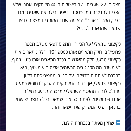
מצפים: 22 שערים ו-12 בישולים ב-40 משחקים. אחרי שלא
הצליח להרשים במנצ'סטר יונייטד ובילה את שארית זמנו
בליון, האם "האריה" הוא מה שרוב האוהדים מצפים לו או
שמא משהו אחר לגמרי?
כקיצוני שמאלי "על הנייר", ממפיס דפאי משלב מספר
פרופילים. חלק מתארים אותו כמספר 10 וחלק מתארים אותו
כקיצוני טבעי, חלק מהאנשים בכלל מתארים אותו כ"9" מזויף.
לא משנה מה הקטגוריה הרשמית אליה הוא משויך, היא
בהכרח לא תהיה מדויקת. על הנייר, ממפיס פתח בליון
כקיצוני שמאלי, אך ברוב המשחקים הוענק לו חופש כמעט
מוחלט לנדוד מהאגף השמאלי למרכז המגרש. במילים
אחרות- הוא יכול לפתוח כקיצוני שמאלי בכל קבוצה שישחק
בה, אך דפוס המשחק שלו יישאר זהה.
שחקן מפתח בנבחרת הולנד.