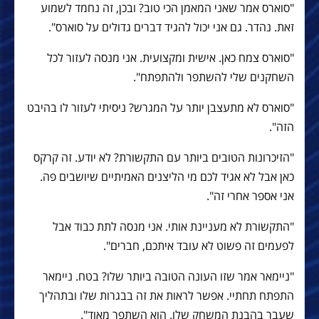
"סוארס אמר שאני המאמן הכי טוב? ובכן, זה נחמד לשמוע
זאת. נהדר. גם אני יכול להגיד דברים גדולים על סוארס".
"סוארס צמח כאן. אישית ומקצועית. אני מנסה לעזור לכל
השחקנים שלי להשתפר ולהתפתח".
"סוארס לא מתעצבן יותר על המגרש? ניסיתי לעזור לו בהיבט
הזה".
"הזיכרונות הטובים ביותר עם התקשורת? לא יודע. זה קרקס
כאן אבל לא אגיד לכם מי הליצנים האמיתיים שיושבים פה.
אני אספר אחרי זה".
"התקשורת לא מעניינת אותי. אני מנסה לתת כבוד אבל
לפעמים זה פשוט לא עובד איתכם, חברים".
"ניימאר אמר שזו העונה הטובה ביותר שלו? בטח. ניימאר
התפתח תחתיי. אפשר לראות את זה בבגרות שלו ובתהליך
שעבר בהבנת המשחק שלו. הוא השתפר מאוד".