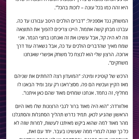
היא זהה כמו בכל עונה – לזכות בהכל".
המשחק נגד אספניול: "דברים הולכים היטב עבורנו עד כה.
עברנו מבחן קשה אתמול. היינו צריכים להפוך את התוצאה
וזה לא היה קל, אבל עשינו את זה ואנחנו בחצי הגמר. אני
שמח מאיך שהדברים הולכים עד כה, אבל נשארה עוד דרך
ארוכה. הרצון שלי הוא לנצח כל משחק אפשרי שאנחנו
משחקים".
הרכש של קוטיניו ומינה: "המועדון רצה להחתים את שניהם
מאז הקיץ ועכשיו הם פה. מסצ'ראנו רק עזב ומיד הבאנו לו
מחליף, זה נחמד. אנחנו שמחים מאוד שהם כאן איתנו".
ואלוורדה: "הוא היה מאוד ברור לגבי הרצונות שלו מאז היום
הראשון שהגיע לכאן. תמיד נדרש תהליך הסתגלות והסתגלנו
מהר מאוד למה שהוא ביקש מאיתנו לעשות, למרות שזה לא
כל כך שונה לגמרי ממה שעשינו בעבר. יחד עם זאת,