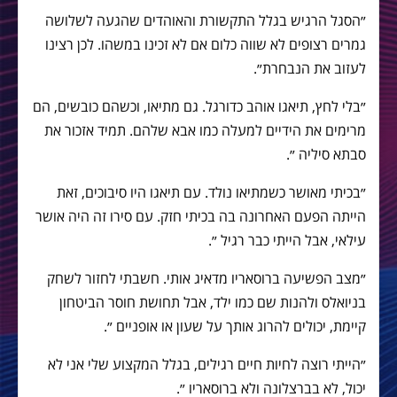
״הסגל הרגיש בגלל התקשורת והאוהדים שהגעה לשלושה
גמרים רצופים לא שווה כלום אם לא זכינו במשהו. לכן רצינו
לעזוב את הנבחרת״.
״בלי לחץ, תיאגו אוהב כדורגל. גם מתיאו, וכשהם כובשים, הם
מרימים את הידיים למעלה כמו אבא שלהם. תמיד אזכור את
סבתא סיליה ״.
״בכיתי מאושר כשמתיאו נולד. עם תיאגו היו סיבוכים, זאת
הייתה הפעם האחרונה בה בכיתי חזק. עם סירו זה היה אושר
עילאי, אבל הייתי כבר רגיל ״.
״מצב הפשיעה ברוסאריו מדאיג אותי. חשבתי לחזור לשחק
בניואלס ולהנות שם כמו ילד, אבל תחושת חוסר הביטחון
קיימת, יכולים להרוג אותך על שעון או אופניים ״.
״הייתי רוצה לחיות חיים רגילים, בגלל המקצוע שלי אני לא
יכול, לא בברצלונה ולא ברוסאריו ״.