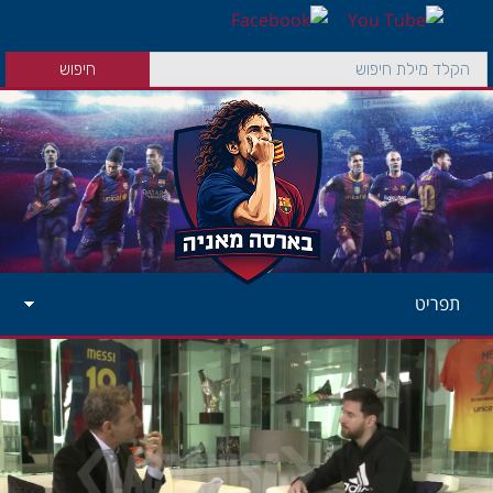
תפריט