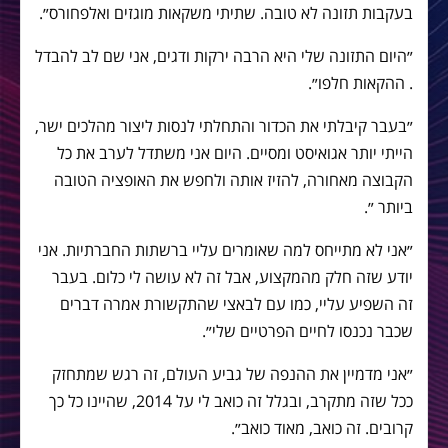
בעקבות תזונה לא טובה. שתיתי משקאות מוגזים ואלפחורס״.
״היום התזונה שלי היא הרבה ירקות ודגים, אני שם לב להבדל
. ההקאות חלפו״.
״בעבר קיבלתי את הכדור והתחלתי לנסות ליצור מהלכים ישר,
הייתי יותר אגואיסט ומסיים. היום אני משתדל לערב את כל
הקבוצה מאחורה, להזיז אותה ולחפש את האופציה הטובה
ביותר ״.
״אני לא מתייחס למה שאומרים עליי ברשתות החברתיות. אני
יודע שזה חלק מהמקצוע, אבל זה לא עושה לי כלום. בעבר
זה השפיע עליי, כמו עם לבאצי שהתקשורת אמרה דברים
שכבר נכנסו לחיים הפרטיים שלי״.
״אני מדמיין את ההנפה של גביע העולם, זה רגש שמתחזק
ככל שזה מתקרב, ובגלל זה כואב לי על 2014, שהיינו כל כך
קרובים. זה כואב, מאוד כואב״.