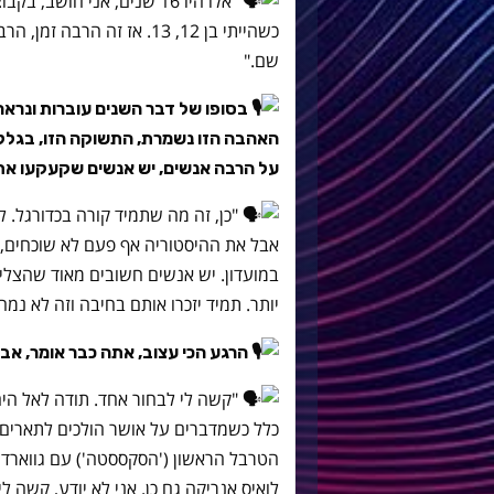
כשהייתי בן 12, 13. אז זה 
שם."
בסופו של דבר השנים עוברות ונרא
האהבה הזו נשמרת, התשוקה הזו, בגלל
על הרבה אנשים, יש אנשים שקעקעו את
"כן, זה מה שתמיד קורה בכדורגל. 
אבל את ההיסטוריה אף פעם לא שוכחים, 
במועדון. יש אנשים חשובים מאוד שהצליחו
יותר. תמיד יזכרו אותם בחיבה וזה לא נמ
הרגע הכי עצוב, אתה כבר אומר, אב
"קשה לי לבחור אחד. תודה לאל היה 
כלל כשמדברים על אושר הולכים לתארים,
הטרבל הראשון ('הסקססטה') עם גווארדיו
לואיס אנריקה גם כן. אני לא יודע, קשה ל