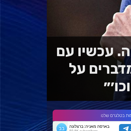
. עכשיו עם
מדברים על
כו׳״
ות בטלגרם שלנו