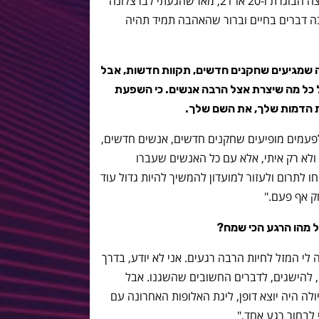
"אלו היו 16 שנים, אני חושב, בקבוצה הבוגרת ו-20 או 21, מאז שהגעתי לברצלונה
הרבה זמן, הרבה דברים בחיים וברור שהאהבה תמיד תהיה
ה שמגיעים שחקנים חדשים, תקוות חדשות, אבל
 כל מה שיצרת אצל הרבה אנשים. כי השפעת
 הדמות שלך, את השם שלך.
לפעמים מופיעים שחקנים חדשים, אנשים חדשים,
ולא רק איתי, אלא עם כל האנשים שעברו
 לתרום ולעזור למועדון להמשיך להיות גדול עוד
חק אף פעם."
ל מהו הרגע הכי שמח?
לי המזל לחיות הרבה רגעים. אני לא יודע, בדרך
 להישגים, לדברים החשובים שהשגנו. אבל
לה היה יוצא דופן, ליגת האלופות האחרונה עם
י לבחור רגע אחד."