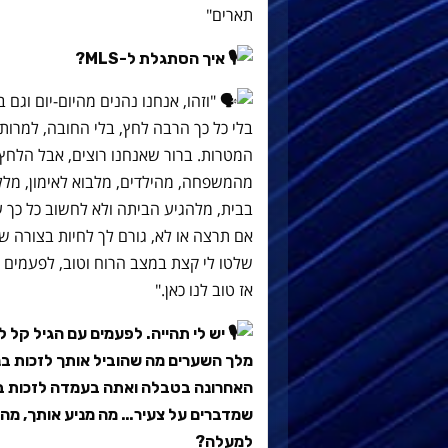
תארים"
איך הסתגלת ל-MLS?
"וזהו, אנחנו נהנים מהיום-יום וגם 
בלי כל כך הרבה לחץ, בלי החובה, למרות
המטרות. ברור שאנחנו רוצים, אבל הלחץ הו
מהמשפחה, מהילדים, מלבוא לאימון, מללו
בבית, מלהגיע הביתה ולא לחשוב כל כך על
אם תרצה או לא, גורם לך לחיות בצורה ש
שלטו לי קצת במצב הרוח וטוב, לפעמים ה
אז טוב לנו כאן."
יש לי תהייה. לפעמים עם הגיל קל 
האחרונה בטבלה ואתה בעמדה לזכות בת
שמדברים על צעיר… מה מניע אותך, מה 
למעלה?