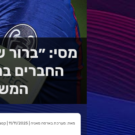
מסי: ״ברור 
החברים במי
המשחק
מאת: מערכת בארסה מאניה | 11/11/2025 | קטגוריה: