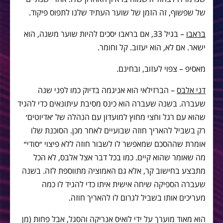
של שפשוף, זה הזמן של שוער העתיד שלנו לתפוס פיקוד.
בראבו
– בגיל 33, אם בראבו יסכים להיות שוער משנה, הוא
ישאר. אם לא, הוא יעזוב. קל וחומר.
מאסיפ – צפוי לעזוב, ובחינם.
דני אלבס
– הברזילאי הוא אניגמה בדיוק כמו לפני שנה
שעברה. בשנה שעברה הוא כינס מסיבת עיתונאים כדי להגיד
שהוא עם רגל וחצי מחוץ למועדון עם הנהלה של ׳אדיוטים׳
רק בשביל להאריך חוזה שבועיים לאחר מכן. הסוכנת שלו
אומרת שההסכם שמאפשר לו לשבור חוזה ללא פיצוי ״סודי״
מה שאומר שהוא קיים. כמו בכל דבר אצל אלבס, לא הכל
מתבצע בחישוב קר, אלא גם האמוציה מתווספת לזה. בשנה
שעברה הספיקה שיחה אישית איתו כדי להגיד לו כמה
מעריכים אותו בשביל לגרום לו להאריך חוזה.
הוא מאוד מוערך על ידי לואיס אנריקה והסגל, אבל פחות (מן