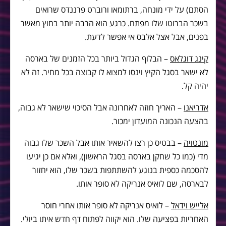
הסתם) על ידי מונחה, ברתומאו ורוברט פרננדס שרואים
בשכר הברוטו שלו מפתח. כרגע הוא הרבה יותר בחוץ מאשר
בפנים, אבל אצל אלבס אי אפשר לדעת.
קינג דוגלאס
– הבלוף הגדול ביותר בכל הזמנים של בארסה
לא ישאר בסגל הקיץ וינסו למצוא לו קבוצה בכל מחיר. זה לא
יהיה קל.
אדריאנו
– האריך חוזה לאחרונה אבל הסיכוי שישאר לא גבוה,
בהצעה הנכונה המועדון ימכור.
מונטויה
– בבטיס כן רצו להשאיר אותו אבל השכר שלו גבוה
מדי (כמו כל שחקן בארסה בסגל הראשון), ואלא אם כן יגיעו
להסכמה כספית בנוגע להשתתפות בשכר שלו, הוא יחזור
לבארסה, שם לואיס אנריקה לא סופר אותו.
אלייש וידאל
– לואיס אנריקה לא סופר אותו אחרי חוסר
האחריות בפציעה שלו. הוא יקווה לפתוח דף חדש איתו ביולי.