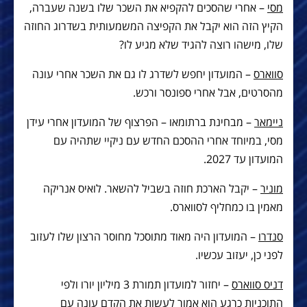
מסי
– אחרי שהסכים להקפיא את השכר שלו בשנה שעברה,
הקיץ הזה הוא יקבל את הקפיצה המשמעותית בשדרוג החוזה
שלו, מישהו רוצה להגיד שלא מגיע לו?
סווארס
– המועדון יחפש לשדרג לו גם את השכר אחרי עונה
מהסרטים, אבל אחרי ספונסר ורכש.
ניימאר
– מבחינת ברתומאו – הפרצוף של המועדון אחרי עידן
מסי, במיוחד אחרי ההסכם החדש עם ניקיי שתהיה עם
המועדון עד 2027.
מוניר
– יקבל הארכת חוזה בשביל להשאר. לואיס אנריקה
מאמין בו כמחליף לסווארס.
סנדרו
– המועדון היה מאוד מתוסכל מחוסר הרצון שלו לעזוב
לפני כן, יעזוב עכשיו.
דניס סווארס
– יחזור למועדון תמורת 3 מיליון יורו ולפי
התוכניות כרגע הוא אמור לעשות את הקדם עונה עם