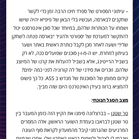
– עיתוני הספורט של ספרד חיכו הרבה זמן כדי לקשר
שחקנים לבארסה, ועכשיו בלי הבאן של פיפ״א יהיה שישו
ושמחו על הכותרות שלהם, במיוחד שכל סוכן אינטרסנט יכול
להתקשר למערכת של ׳ספורט׳ ולהגיד ״בארסה פנתה לשחקן
שלי!״ ושעה לאחר מכן לקבל כותרת ראשית באתר ושער
בעיתון למחרת. יש ה-מ-ו-ן סוכנים שפועלים ככה, לא רק
בשביל הרייטינג, אלא בשביל להעלות את קרנו של המיוצג
שלהם. זוכרים את סידני של לה קורוניה לפני כמה ימים?
קידום ממומן של הסוכנות של מנדש ב ASS. כל כך פשוט
להמציא ברווז בעידן האינטרנט היום שזה מביך.
:
מצב הסגל הנוכחי
טר שטגן
– בברצלונה סימנו את הקיץ הזה כזמן המעבר בין
טר שטגן לבראבו בעמדת השוער הראשון. אלה המסרים
המרגיעים שהגרמני קיבל מהמועדון לקראת סוף העונה
שגרמו לו לצהול ולשמוח בראיון האחרון שלו. אחרי שנתיים