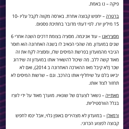
פיקה – נו באמת.
ברטרה
– יחפש קבוצה אחרת. בארסה מקווה לקבל עליו 10-
15 מיליון יורו. לפי דעתי מדובר בחתיכת פספוס.
מסצ׳ראנו
– עוד אניגמה. מסצ׳ה בצומת דרכים השנה אחרי 6
שנים במועדון. מה שהכי הכאיב לו בשנה האחרונה הוא חוסר
הגיבוי מהמועדון בפרשת המיסים שלו, ומסצ׳ה לקח את זה
מאוד קשה ללב. מה שיכול להשאיר אותו במועדון זה שידרוג
שכר (לא קיבל מאז ההארכה האחרונה ב 2014), ואם לא
יביאו בלם על שיחליף אותו בהרכב. וגם – שרשות המיסים לא
תחזור לצוד אותו.
מאתייה
– נשאר לצערם של שונאיו. מוערך מאוד על ידי לוצ׳ו
בגלל הוורסטיליות.
ורמאלן
– במועדון לא מצהירים באופן גלוי, אבל ינסו לחפש
קבוצה לפצוע הכרוני.