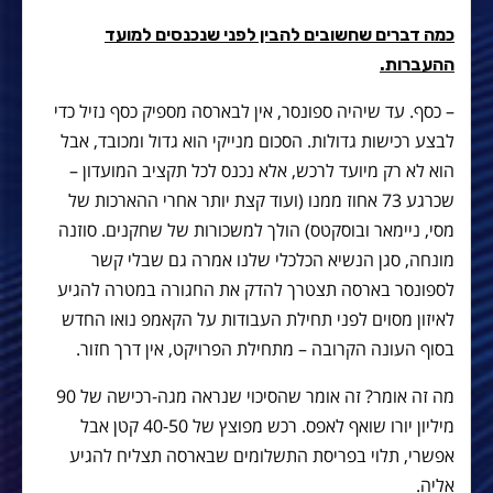
כמה דברים שחשובים להבין לפני שנכנסים למועד
ההעברות.
– כסף. עד שיהיה ספונסר, אין לבארסה מספיק כסף נזיל כדי
לבצע רכישות גדולות. הסכום מנייקי הוא גדול ומכובד, אבל
הוא לא רק מיועד לרכש, אלא נכנס לכל תקציב המועדון –
שכרגע 73 אחוז ממנו (ועוד קצת יותר אחרי ההארכות של
מסי, ניימאר ובוסקטס) הולך למשכורות של שחקנים. סוזנה
מונחה, סגן הנשיא הכלכלי שלנו אמרה גם שבלי קשר
לספונסר בארסה תצטרך להדק את החגורה במטרה להגיע
לאיזון מסוים לפני תחילת העבודות על הקאמפ נואו החדש
בסוף העונה הקרובה – מתחילת הפרויקט, אין דרך חזור.
מה זה אומר? זה אומר שהסיכוי שנראה מגה-רכישה של 90
מיליון יורו שואף לאפס. רכש מפוצץ של 40-50 קטן אבל
אפשרי, תלוי בפריסת התשלומים שבארסה תצליח להגיע
אליה.