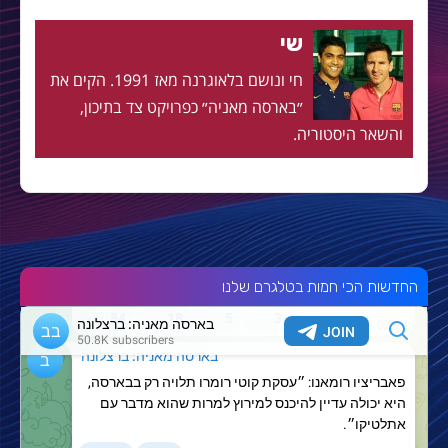
שי
חי ונושם בלאוגרנה מאז 1991. הקים את
״בארסה מאניה״ כפרויקט צד בתיכון,
והשאר היסטוריה.
החדשות הכי חמות בטלגרם שלנו