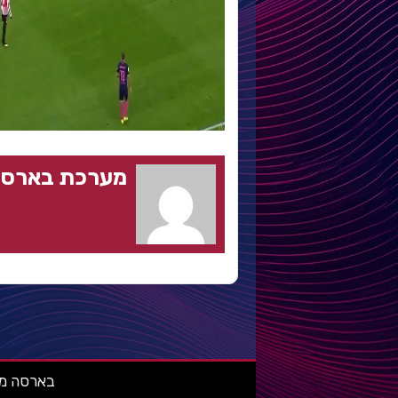
מערכת בארסה
בארסה מאניה: מ