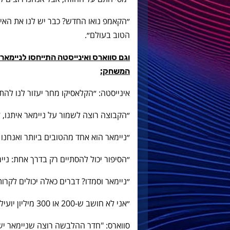
״הקאמפ נואו החדש? כבר יש לנו את האיש
הטוב בעולם״.
וגם סווארס ואינייסטה התייחסו לניימא
המשחק:
אינייסטה: ״הקלאסיקו מחר יעזור לנו להתכ
״הקבוצה רוצה לשמור על ניימאר איתנו, 
״ניימאר הוא אחד מהטובים ביותר ואנחנו 
״הסיפור יכול להסתיים רק בדרך אחת: ניי
״ניימאר וסמדו? דברים כאלה יכולים לקרות
״אני לא חושב ש-200 או 300 מיליון יועילו לברצלונה יותר מניימאר״.
סווארס: "חדר ההלבשה רוצה שניימאר ישא