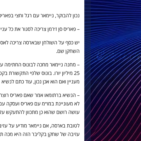
נכון להבוקר, ניימאר עם רגל וחצי בפאר
– פאריס סן ז׳רמן צריכה לסגור את כל ענ
יש כסף על השולחן שבארסה צריכה לאסוף 
השחקן שם.
– מחנה ניימאר מחכה לבונוס החתימה ע
25 מיליון יורו. בונוס שלפי התקשורת ב
מעניין ואם הוא אכן נכון, עוד כתם לנשיא
– הנשיא ברתומאו אמר שאם פאריס רוצה 
לא מעוניינת במו״מ עם פאריס ועסקה עם
עושה רושם שהוא כן מתכוון להתעקש על 
לטובת בארסה, אם ניימאר מודיע על עזיב
עזיבה של שחקן בקליבר הזה היא מכה תד