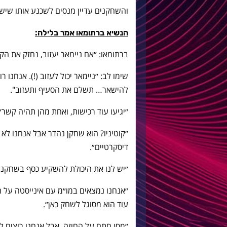
והשחקנים עדיין מנסים לשכנע אותו שישא
הנשיא ברתומאו אמר בלילה:
ברתומאו: ״אם ניימאר יעזוב, נחזק את ה
שימו לב: ״ניימאר יכול לעזוב (!). אנחנו 
להישאר… תשלם את הסעיף ותעזוב".
״יגיעו עוד רכישות, ואחת מהן תהיה קשר״
״קוטיניו? הוא שחקן נהדר אבל אנחנו לא י
דיסקרטיים״.
״יש לנו את היכולת להשקיע כסף בשחקנים
״אנחנו נמצאים במו״מ עם אינייסטה על ח
עוד הוא מסוגל לשחק כאן״.
״מסי חתם על החוזה, אבל אנחנו רוצים לע