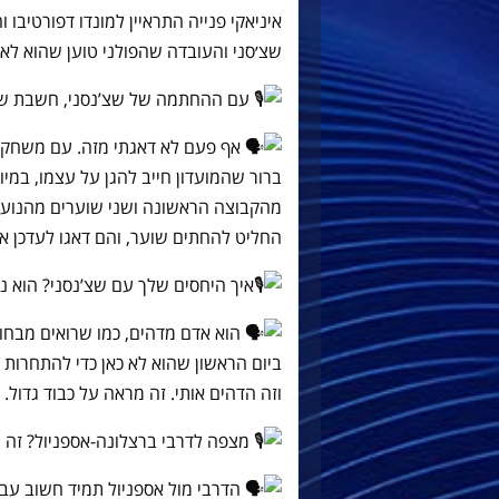
איניאקי פנייה התראיין למונדו דפורטיבו
שצ׳סני והעובדה שהפולני טוען שהוא לא 
עם ההחתמה של שצ’נסני, חשבת של
אף פעם לא דאגתי מזה. עם משחקים 
ברור שהמועדון חייב להגן על עצמו, במי
מהקבוצה הראשונה ושני שוערים מהנוער ז
החליט להחתים שוער, והם דאגו לעדכן או
איך היחסים שלך עם שצ’נסני? הוא נו
הוא אדם מדהים, כמו שרואים מבחוץ.
ביום הראשון שהוא לא כאן כדי להתחרות 
וזה הדהים אותי. זה מראה על כבוד גדול. הוא בן 34 שנים והוא 
מצפה לדרבי ברצלונה-אספניול? זה 
הדרבי מול אספניול תמיד חשוב עבו