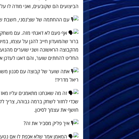
הביצועים הם שקובעים, ואני מודה לו על 
עם ההחתמה של שצ’נסני, חשבת של
אף פעם לא דאגתי מזה. עם משחקים 
ברור שהמועדון חייב להגן על עצמו, במי
מהקבוצה הראשונה ושני שוערים מהנוער ז
החליט להחתים שוער, והם דאגו לעדכן או
ריאל מדריד!
זה מה שאנחנו מתאמנים עליו מאז 
שכדי לחזור לשחק ברמה גבוהה, צריך ללח
חושף את עצמך לסיכון.
איך פליק מסביר את זה?
המאמן אמר שלא אכפת לו אם נטעה 