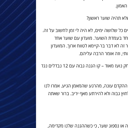
האמון.
א תהיה שוער ראשון?
כל שלושה ימים, לא היה לי זמן לחשוב על זה.
וחד בעמדת השוער. מועדון עם שוער אחד
ה לא דבר בר-קיימא לטווח ארוך. המועדון
תי, וזה אומר הרבה עליהם.
אתה שוער של קבוצה עם סגנון משחק נועז מאוד – קו הגנה גבוה עם 12 נבדלים נגד
ההקדם עונה, מהרגע שהמאמן הגיע. אמרו לנו
וץ גבוה ולא להירתע מאף יריב. ברור שאתה
או נספוג שער, כי כשההגנה שלנו מקדימה,