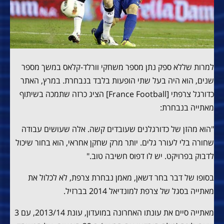
למרות שללא ספק נתן מספר משחקי וורלד-קלאס במשך מספר
שנים, הוא היה בעל שתי הופעות בלבד בנבחרת. במרץ, האתר
כדורגל צרפתי [France Football] הציג כרזה שתמכה בשיתוף
מאתייה בנבחרת:
"הוא מהזן של כדורגלנים שעובדים קשה. אלה שעושים עבודה
שחורה בלי לעורר גלים. יותר מרק שחקן אחראי, הוא בחור שיכול
לדבוק בפרויקט. יש לו דפוס חשיבה טוב."
בסופו של דבר בחר דשאן, מאמן נבחרת צרפת, לא לכלול את
מאתייה בסגל של צרפת למונדיאל 2014 בברזיל.
מאתייה סיים את עונתו האחרונה במועדון, עונת 2013/14, עם 3