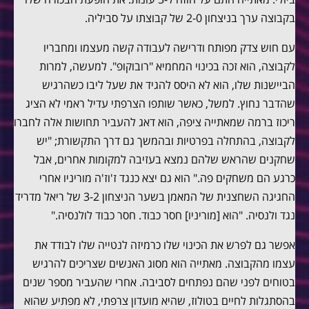
בקבוצה ערך בניצחון 2-0 של קבוצתו על סביליה.
עם חוש צדק מפותח ודרישה לעבודה קשה מעצמו ומחבריו
לקבוצה, הוא זכה בכינוי המחמיא "רובוקופ". למעשה, למרות
הביישנות שלו, הוא לא היסס להגיד את שעל ליבו כשהרגיש
שהדבר נחוץ. למשל, כאשר שותפו הצרפתי עדיל ראמי לא הציג
ריכוז ברמה שמאתייה ציפה, הוא דאג להעביר תחושות אלה לחברו
לקבוצה, בהתחלה בפרטיות ובהמשך גם דרך התקשורת; "יש
שחקנים שהראש שלהם נמצא בעזיבה למקומות אחרים, אבל
כרגע הם משחקים פה." הוא גם יצא כנגד ז'וז'ה מוריניו אחרי
החגיגה השחצנית של המאמן בשער הניצחון 3-2 של ריאל מדריד
נגד ולנסיה. "הוא [מוריניו] חסר כבוד. חסר כבוד לולנסיה."
אפשר גם לפרש את הכינוי שלו כרמיזה לנטייה שלו לבודד את
עצמו מהקבוצה. מאתייה הוא מסוג האנשים שצריכים להרגיש
בטוחים לפני שהם נפתחים לסביבה. אחרי שהעביר מספר שנים
בהסתגלות לחיים בטולוז, שהיא מועדון צרפתי, לא מפתיע שהוא