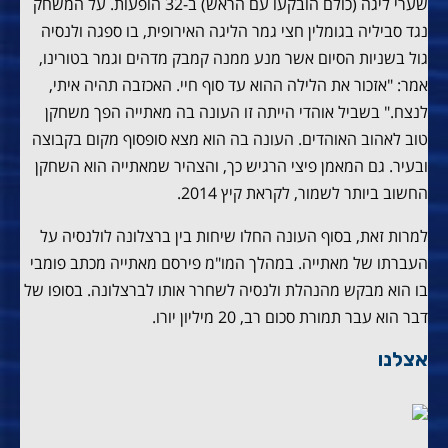
שערי ליגה (כולם הובקעו עם הראש) ב-32 הופעות. על המשחק
נגד סביליה בגומלין חצי גמר הליגה האירופית, בו ספגה ולנסיה
גול בשניות הסיום אשר מנע ממנה קמבק מדהים וגמר בטורינו,
אמר: "אזכור את הלילה ההוא עד סוף חיי. האכזבה תהיה איתי,
לנצח." בשביל אוהדי הייתה זו העונה בה מאתייה הפך משחקן
טוב לאהוב האוהדים. העונה בה הוא מצא סופסוף מקום בקבוצה
ובעיר. גם המאמן פיצי הרגיש כך, והצהיר שמאתייה הוא השחקן
החשוב ביותר לשמור, לקראת קיץ 2014.
למרות זאת, בסוף העונה החלו שיחות בין ברצלונה לולנסיה על
העברתו של מאתייה. במהלך המו"מ פירסם מאתייה מכתב פומבי
בו הוא מבקש מהנהלת ולנסיה לשחרר אותו לברצלונה. בסופו של
דבר הוא עבר תמורת סכום רב, 20 מיליון יורו.
אצלנו