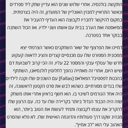
התקשה בולנסיה. אחרי שלוש שנים הוא עדיין שתק ליד ספרדים
וכאשר התראיין למגזין האונליין של המועדון, זה היה בצרפתית.
במקום להיקשר לחבריו לקבוצה הוא העדיף להעביר את
הסיאסטה ואת הערב בבית עם אשתו ושני ילדיו. ואז הכול השתנה
בבוקר אחד בפטרנה.
דמיינו את הפרצוף של שאר השחקנים כאשר הצרפתי יצא
ממכונית הספורט שלו עם מכנסיים קצרים והציג לראווה קעקוע
חדש של עטלף ענקי והמספר 22 עליו. זה הכי קרוב לשבועת דם
שיש היום. אחרי זה מאתייה נהפך לחלוטין לולנסיאנו, השתתף
בהכנות לפסטיבל הפאלאס [Fallas] עם השכנים שלו וקנה לילדים
שלו בגדים מסורתיים. כשהוא לבש את סרט הקפטן לראשונה, זה
היה אחד הגורמים לשינוי בו. הוא חשף בראיון אחרי אותו משחק
שזה היה הכבוד הגדול ביותר בקריירה שלו עד כה. עם הרצון שלו
להקריב את עצמו לקבוצה ותמיד לעשות את הטוב ביותר, הוא
מנהיג שקט דרך פעולותיו והדוגמה האישית שלו. לא פלא שהסרט
האהוב עלי הוא "לב אמיץ".