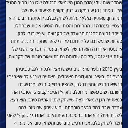
שהדרישות של עמדת המגן השמאלי הרגילה שלו גבו מחיר מהגיד
שלו. הפתרון הגיע במקרה. בזמן תקופת פציעות קשה של
המועדון, מאתייה נאלץ לעלות לשחק כבלם. להפתעת רבים, הוא
הצטיין בעמדה זו. המהירות והכוח שלו הוסיפו איכות שבהחלט
הייתה נחוצה להגנה הרועדת של הקבוצה, ואיפשרו לו לתקן
טעויות שנעשו גם על ידיו וגם על ידי שאר שחקני ההגנה. תחת
ארנסטו ואלוורדה הוא המשיך לשחק בעמדה זו בחצי השני של
עונת 2012/13, תקופה שלוותה גם בתוצאות טובות של הקבוצה.
בקיץ 2013 מספר מועדונים גיששו אצל ולנסיה לגביו, ביניהן
ברצלונה, באיירן ומועדונים מאיטליה. מאתייה שוכנע להישאר ע"י
הנשיא החדש אמאדו סלבו, שהציג פרויקט חדש ומרגש. זה
השתנה שוב כאשר מירוסלב ג'וקיץ' הגיע לקבוצה. הסרבי ראה
במאתייה מגן שמאלי ורצה שישחק שם. מאתייה סירב. הוא מצא
עמדה שבה רמת הכאב הופחתה, והוא שיחק שם טוב. למה
לשנות זאת? הוא אמר במסיבת העיתונאים: "אמרתי לג'וקיץ' שאני
רוצה לשחק בלם. אני מרגיש טוב שם ומשחק טוב. אני מעדיף