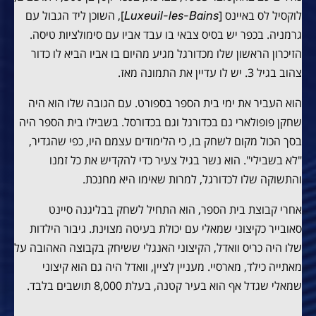
לוקסיל לס באיינס [
], השוכן ליד הגבול עם
Luxeuil-les-Bains
גרמניה. בכפר יש בסיס צבאי בו עבד אביו עם סימולציות טיסה.
הזיכרון הראשון שלו מכדורגל מגיע מהיום בו אביו הביא לו כדור
צהוב בגיל 3. יש לו עדיין את התמונה מאז.
הוא העביר את ימי בית הספר בספורט. עם הגובה שלו הוא היה
שחקן פופולארי גם בכדורגל וגם בכדורסל. בשבילו בית הספר היה
בסך הכול מקום לשחק בו, כי הלימודים עצמם היו, כפי שהגדיר,
"לא בשבילי". הוא נשר בגיל צעיר כדי להקדיש את כל זמנו
והתשוקה שלו לכדורגל, למרות שאימו היא מחנכת.
אחרי קבוצת בית הספר, הוא התחיל לשחק בבליגנה סיינט
סאובייר כקיצוני שמאלי עם יכולת בעיטה מצוינת. גיבור הילדות
שלו היה כריס וואדל, הקיצוני האנגלי ששיחק בקבוצה האהובה על
מאתייה כילד, מארסיי. מעניין לציין, וואדל היה גם הוא קיצוני
שמאלי שגדל אף הוא בעיר קטנה, בעלת 8,000 תושבים בלבד.