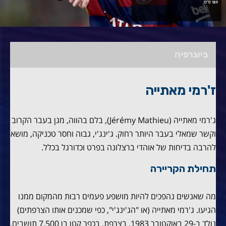
ביוגרפיה
ז'רמי מאתייה
ג'רמי מאתייה (Jérémy Mathieu), בלם בהווה, מגן בעבר הקרוב
וקשר שמאלי בעבר היותר רחוק. ג'ינג'י, גבוה וחסר טכניקה, מושא
להרבה בדיחות של אוהדי ברצלונה בפרט וכדורגל בכלל.
תחילת הקריירה
מה שאנשים נהפכים להיות מושפע פעמים רבות מהמקום ממנו
הגיעו. ג'רמי מאתייה (או "הג'ינג'י", כפי שמכנים אותו הצרפתים)
נולד ב-29 באוקטובר 1983, בצרפת, בכפר קטן בן 7,500 תושבים,