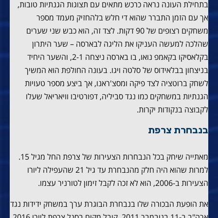
בתחילת העונה נראה כרכש מתאים עם תצוגות הגנתיות טובות,
אך עם הזמן התברר שהוא די חלש בלהחזיק מעמד מספר
משחקים רצופים של 90 דקות. לצד זה, הוא כבש שני שערים
שהלכה למעשה העניקו את הליגה לבארסה – שער היתרון
בקלאסיקו בקאמפ נואו, בו בארסה ניצחה 2-1, והשער היחיד
בניצחון בבלאידוס של סלטה ויגו. בעונה החולפת הוא המשיך
לשחק ברוטציה לצד פיקה ומסצ'ראנו, אך ביצע מספר טעויות
הגנתיות במשחקים כמו נגד סביליה, דפורטיבו וויאריאל שעלו
לקבוצה בנקודות יקרות.
בנבחרת צרפת
מאתייה שיחק בכל הנבחרות הצעירות של צרפת החל מגיל 15.
למרות שהוא היה חלק מהנבחרת עד גיל 21 שהעפילה ליורו
הצעירות ב-2006, הוא לא זכה לקבל זימון לטורניר עצמו.
את הופעת הבכורה שלו בנבחרת הבוגרת ערך במשחק ידידות נגד
ארה"ב ב-11 בנובמבר 2011. קיבל מקום בסגל צרפת ליורו 2016