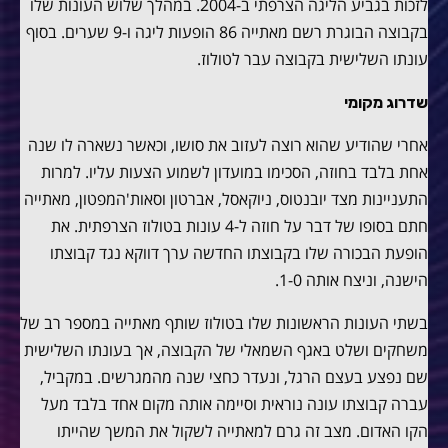
לזכות בגביע הליגה הצרפתי ב-2004. במהלך שלוש העונות שלו
בקבוצה הבוגרת רשם מאתייה 86 הופעות ליגה ו-9 שערים. בסוף
עונתו השלישית בקבוצה עבר לטולוז.
שדרוג מקומי
אחרי שהודיע שהוא רוצה לעזוב את סושו, וכאשר נשארה לו שנה
אחת בלבד בחוזה, הסכימו במועדון לשמוע הצעות עליו. למרות
התעניינות מצד יובנטוס, ניוקאסל, אברטון וסאות'המפטון, מאתייה
חתם בסופו של דבר על חוזה ל-4 עונות בטולוז הצרפתית. את
הופעת הבכורה שלו בקבוצתו החדשה ערך דווקא נגד קבוצתו
הישנה, וניצח אותה 1-0.
בשתי העונות הראשונות שלו בטולוז שותף מאתייה במספר רב של
משחקים ושלט באגף השמאלי של הקבוצה, אך בעונתו השלישית
שם נפצע בעצם הרגל, ונעדר כחצי שנה מהמגרשים. במקביל,
עברה קבוצתו עונה נוראית וסיימה אותה מקום אחד בלבד מעל
הקו האדום. מצב זה גרם למאתייה לשקול את המשך שהייתו