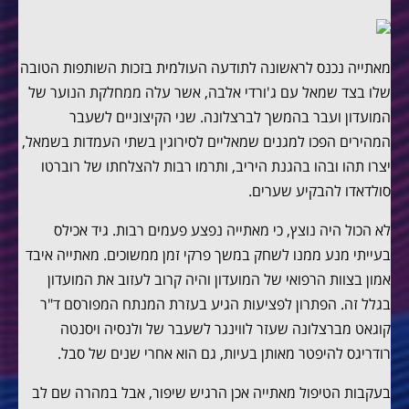
מאתייה נכנס לראשונה לתודעה העולמית בזכות השותפות הטובה
שלו בצד שמאל עם ג'ורדי אלבה, אשר עלה ממחלקת הנוער של
המועדון ועבר בהמשך לברצלונה. שני הקיצוניים לשעבר
המהירים הפכו למגנים שמאליים לסירוגין בשתי העמדות בשמאל,
יצרו תהו ובהו בהגנת היריב, ותרמו רבות להצלחתו של רוברטו
סולדאדו להבקיע שערים.
לא הכול היה נוצץ, כי מאתייה נפצע פעמים רבות. גיד אכילס
בעייתי מנע ממנו לשחק במשך פרקי זמן ממשוכים. מאתייה איבד
אמון בצוות הרפואי של המועדון והיה קרוב לעזוב את המועדון
בגלל זה. הפתרון לפציעות הגיע בעזרת המנתח המפורסם ד"ר
קוגאט מברצלונה שעזר לווינגר לשעבר של ולנסיה ויסנטה
רודריגס להיפטר מאותן בעיות, גם הוא אחרי שנים של סבל.
בעקבות הטיפול מאתייה אכן הרגיש שיפור, אבל במהרה שם לב