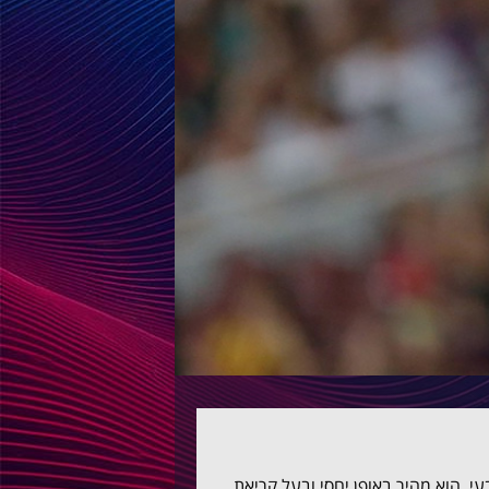
199) הוא חלוץ, סקורר טבעי. הוא מהיר באופן יחסי ובעל קריאת