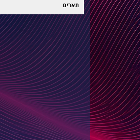
תארים