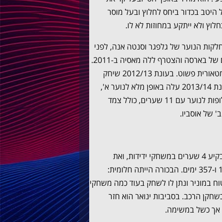
היטב בכדור ביחס לחלוץ ובעל מוסר
וץ ולא ייתקע במחוזות לא לו.
 לשחק כדורגל במחלקות הנוער של גלפגר וסנטה אנה, לפני
שהצטרף לראיו מחדהונדה. הוא תפס את עיניהם של הסקאוטים של בארסה והצטרף ללה מאסיה ב-2011.
בעונת 2011/12 שיחק בנוער ב', ומאז קיץ 2012 חווה צמיחה מטאורית פשוט. בעונת 2012/13 שיחק
לסירוגין בנוער ב' ובנוער א', עוזר לשתיהן לזכות באליפויות. בעונת 2013/14 עלה באופן מלא לנוער א',
אותה אימן ג'ורדי ויניאלס. הוא היה הכוכב של הזכייה בליגת האלופות לנוער עם 11 שערים, כולל צמד
 של אוסביו.
בקיץ 2014 כבר השתתף בקדם העונה של הקבוצה הבוגרת, הבקיע 4 שערים במשחקי ידידות, ואת
הבכורה הרשמית בקבוצה הבוגרת עשה ב-24 באוגוסט, בגיל 18 ו-357 ימים. הבכורה הייתה חלומית:
ס אנריקה המשיך לבטוח במוניר ונתן לו לשחק בעוד כמה משחקי
ה במהלך עונת 2014/15. הוא השתתף ב-16 משחקים, 11 כשחקן הרכב. בסביבות ינואר הוא חזר
 אך כשל במשימה.