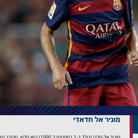
מוניר אל חדאדי
מוניר אל-חדדי (נולד ב-1 בספטמבר 5