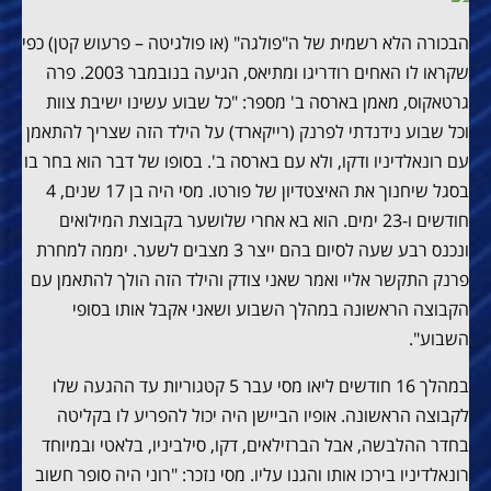
הבכורה הלא רשמית של ה"פולגה" (או פולגיטה – פרעוש קטן) כפי
שקראו לו האחים רודריגו ומתיאס, הגיעה בנובמבר 2003. פרה
גרטאקוס, מאמן בארסה ב' מספר: "כל שבוע עשינו ישיבת צוות
וכל שבוע נידנדתי לפרנק (רייקארד) על הילד הזה שצריך להתאמן
עם רונאלדיניו ודקו, ולא עם בארסה ב'. בסופו של דבר הוא בחר בו
בסגל שיחנוך את האיצטדיון של פורטו. מסי היה בן 17 שנים, 4
חודשים ו-23 ימים. הוא בא אחרי שלושער בקבוצת המילואים
ונכנס רבע שעה לסיום בהם ייצר 3 מצבים לשער. יממה למחרת
פרנק התקשר אליי ואמר שאני צודק והילד הזה הולך להתאמן עם
הקבוצה הראשונה במהלך השבוע ושאני אקבל אותו בסופי
השבוע".
במהלך 16 חודשים ליאו מסי עבר 5 קטגוריות עד ההגעה שלו
לקבוצה הראשונה. אופיו הביישן היה יכול להפריע לו בקליטה
בחדר ההלבשה, אבל הברזילאים, דקו, סילביניו, בלאטי ובמיוחד
רונאלדיניו בירכו אותו והגנו עליו. מסי נזכר: "רוני היה סופר חשוב