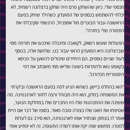
מכספי שלי. כיוון שהשחקן טרם היה שחקן ברצלונה רשמית, לא
יכלתי להשתמש בכספים של המועדון. כשהילד שיחק בפעם
הראשונה עבור הבוגרים מול אספניול, הרגשתי שקיבלתי את
התמורה שלי בחזרה".
הפעולות שעשו רשאק, לקואבה ומינגלה שיכנעו את חורחה מסי
שברצלונה היא המועדון הראוי עבור בנו. שלושת אלה, בנוסף
לעוד שניים נוספים, הם היחידים שיכולים להשען על הכיסא
בקאמפ נואו ולהתרווח בשעה שליאו מסי משכתב את דפי
היסטוריית הכדורגל.
"הוא בהחלט ביישן. כשהוא הגיע לפה בפעם הראשונה וביקרתי
את המשפחה במלון, הוא היה מבוהל ורצה לחזור לארגנטינה. מה
ששינה את ההתנהגות שלו היו החברים שלו במחלקת הנוער,
שטיפחו את האגו שלו בצורה טובה מאוד. בסופו של דבר אם היית
אומר לו בצחוק שנחזיר אותו לארגנטינה, הוא סירב גם לעלות
למטרו. מחשש שזה יקח אותו לשדה התעופה. זה לא יפתיע אותי