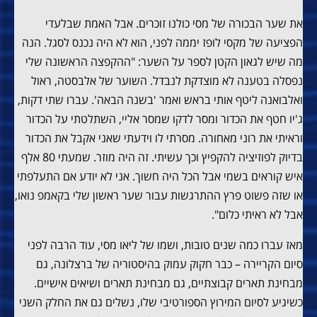
את שער הבכורה של מסי כולנו זוכרים. אבל האמת שבלעדי
הפציעה של מקסי לופז יממה לפני, הוא לא היה נכנס לסגל. הנה
מה שיש לגאון הקטן לספר על השער: "ההקפצה הראשונה שלי
נפסלה בטענה לא מוצדקת לנבדל. השוער של אלבסטה, ראול
ואלבואנה ליטף אותי בראש ואמר 'בשנה הבאה'. עברו שתי דקות,
ג'יו חטף את הכדור ומסר לדקו שמסר אליי, השתלטתי על הכדור
וראיתי את רוני מאחורה. מסרתי לו וידעתי שאני אקבל את הכדור
בדיוק לפוזיציה להקפיץ וכך עשיתי. זה היה מוזר. שמעתי 80 אלף
איש קוראים בשמי אבל הכל היה חשוך. אני לא יודע אם התעלפתי
או שזה פשוט פרץ ההתרגשות עבור שער ראשון שלי בקאמפ נואו,
אבל לא ראיתי כלום".
מאז עברו כמה שנים טובות, ושמו של ליאו מסי, עוד הרבה לפני
סיום הקריירה – כבר חקוק עמוק בהיסטוריה של ברצלונה, גם
מבחינת תארים קבוצתיים, גם מבחינת תארים ושיאים אישיים.
כשיגיע לסיום המירוץ הספורטיבי שלו, נשלים גם את החלק השני