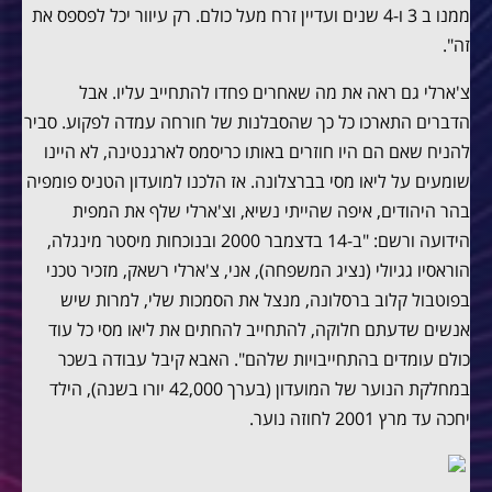
ממנו ב 3 ו-4 שנים ועדיין זרח מעל כולם. רק עיוור יכל לפספס את
זה".
צ'ארלי גם ראה את מה שאחרים פחדו להתחייב עליו. אבל
הדברים התארכו כל כך שהסבלנות של חורחה עמדה לפקוע. סביר
להניח שאם הם היו חוזרים באותו כריסמס לארגנטינה, לא היינו
שומעים על ליאו מסי בברצלונה. אז הלכנו למועדון הטניס פומפיה
בהר היהודים, איפה שהייתי נשיא, וצ'ארלי שלף את המפית
הידועה ורשם: "ב-14 בדצמבר 2000 ובנוכחות מיסטר מינגלה,
הוראסיו גגיולי (נציג המשפחה), אני, צ'ארלי רשאק, מזכיר טכני
בפוטבול קלוב ברסלונה, מנצל את הסמכות שלי, למרות שיש
אנשים שדעתם חלוקה, להתחייב להחתים את ליאו מסי כל עוד
כולם עומדים בהתחייבויות שלהם". האבא קיבל עבודה בשכר
במחלקת הנוער של המועדון (בערך 42,000 יורו בשנה), הילד
יחכה עד מרץ 2001 לחוזה נוער.