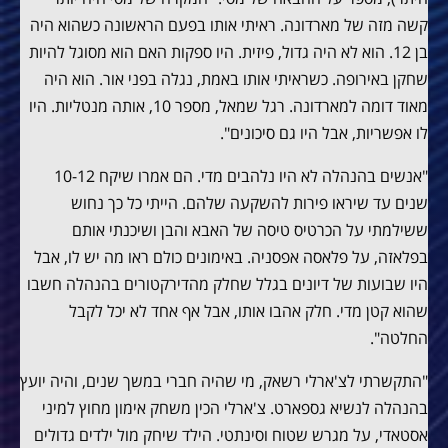
קשה מזה של מארדונה. ראיתי אותו בפעם הראשונה כשהוא היה
בן 12. הוא לא היה גדול, פיזית. היו ספקות האם הוא מסוגל להיות
שחקן באירופה. כשראיתי אותו באמת, נגלה בפני אור. הוא היה
מאוד דומה למארדונה. רגל שמאל, מספר 10, אותה מנטליות. היו
לו אפשריות, אבל היו גם סיכונים".
"אנשים בהנהלה לא היו נלהבים מדי. הם אמרו שיקח 10-12
שנים עד שיראו פירות להשקעה שלהם. הייתי כל כך נחוש
ששילמתי על הכרטיס טיסה של האבא והבן ושיכנתי אותם
בפלאזה, על פלאסה אפסניה. באימונים כולם ראו מה יש לו, אבל
היו שבועות של דיונים בגלל שחלק מהדירקטורים בהנהלה חשבו
שהוא קטן מדי. חלק אהבו אותו, אבל אף אחד לא יכל לקבל
החלטה".
"התקשרתי לצ'ארלי רשאק, מי שהיה חברי במשך שנים, והיה יועץ
בהנהלה לנשיא גספארט. צ'ארלי הכין משחק אימון מחוץ למיני
אסטאדי, על מגרש שטוח וסינתטי. הילד שיחק מול ילדים גדולים