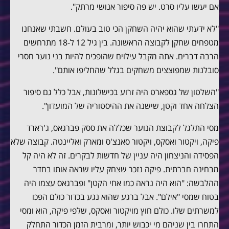
אם יעשו עליו סרט. יש פה סיפור אנושי מרתק".
"לא ידעתי שהוא יהיה השחקן הכי טוב בעולם. חשבתי שאנחנו
מטפחים שחקן לקבוצה הראשונה. בין גיל 12 ל-18 מתרחשים
הרבה דברים. אתה מקבל עילוים שהופכים להיות בני נוער חסרי
סובלנות שמפוצצים משחקים בגלל שהחליפו אותם".
"השלטון של גספארט היה זרוע בכישלונות, אבל כלל גם סיפור
הצלחה אחד וקטן, שישנה את ההיסטוריה של המועדון".
מסי התלגל לקבוצת הנוער שכללה את ססק פברגאס, ג'רארד
פיקה, ויקטור ואסקס, ויקטור סאנצ'ס ומארק ואליינטה. קבוצה שלא
הפסידה והניצחון היה עניין של חדשות לבקרים. זה לא היה קל
מבחינה חברתית. פיקה נזכר שצחק עליו שראה אותו בחדר
ההלבשה: "הוא היה נראה כמו אחי הקטן" ופברגאס עצמו היה
בטוח שמסי "אילם". אבל ברגע שהוא נגע בכדור כולם הפכו
למשרתים שלו. כולם חוץ מויקטור ואסקס, שלפי פיקה, הוא ומסי
התחרו בין שניהם מי יכבוש יותר, ומרבית הזמן הכדור התחלק