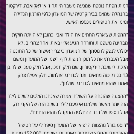
דמות מפתח נוספת שמנעה משבר הייתה ז'ואן לאקואבה, דירקטור
בהנהלה שמאס בבירוקרטיה של המועדון כלפי הורמון הגדילה
ומימן את הטיפולים מכספו האישי.
"המפית שצ'ארלי החתים את הילד ואביו כמובן לא הייתה חוקית
מבחינה משפטית וחורחה הגיע אליי באותו אחר צהריים. לא
יכולתי לנפק לו מסמך של המועדון כי צריך אישור של כל החונטה,
אבל העברתי את כל תוכן המפית לדף רשמי של המועדון ומשם
הלכתי לישיבת דירקטוריון. שם חלק תמכו, אבל חלק טענו שילד בן
13 בגודל כזה מתאים יותר לכדורגל אולמות. חלק אפילו צחקו
ואמרו שהוא מתאים לכדורגל שולחן".
"ההצעה שהונחה על השולחן אמרה שאנחנו הולכים לשלם לילד
הזה יותר מאשר שילמנו אי פעם לילד בשלב הזה של הקריירה,
אבל בסופו של דבר ההחלטה התקבלה והוא הוחתם".
"ז'וספ בורל מהצוות הרפואי של המועדון סיפר לי על הטיפול
ההורמונלי והמליץ שנתחיל באותו יום. שילמתי 152,000 פזטות