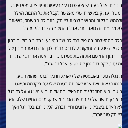
ביניהם. אבל בעוד שואסקס נכנע לבעיטות ופיצוצים, מסי סירב.
"משהו עמוק באישיות שלי מאפשר לקבל את כל המכות האלה
ולהמשיך לקום והמשיך לנסות לשחק. בתחילת המשחק, כשאתה
לא מחומם, זה כואב יותר. אבל בהמשך זה כבר לא מזיז לי".
חלק מההצלחה בטיפול בגדילה של מסי נעוץ בד"ר בורול. הורמון
הגדילה פגע בהתחזקות שלו ובסיבולת. לכן הורדנו את המינון של
ההורמון והחלפנו את זה בתוספי תזונה ובדיאטה אחרת. לשמחתי
זה עזר. לקח לזה זמן להשפיע, אבל זה עזר".
מינגלה נזכר באובססיה של ליאו לכדורגל: "בזמן שהוא הגיע,
הזמנתי אותו ואת אביו לארוחה בגינה שלי עם ריקלמה ותיאגו
מוטה. הוא הסתכל עליהם כאילו הם אלים. הוא משוגע על כדורגל.
הוא רק חושב על לקחת את הכדור ולשחק. מרכז החיים שלו. הוא
לא האדם בשביל מועדונים וחיי חברה. הכל מרוכז בכדורגל ואיך
לשחק טוב יותר".