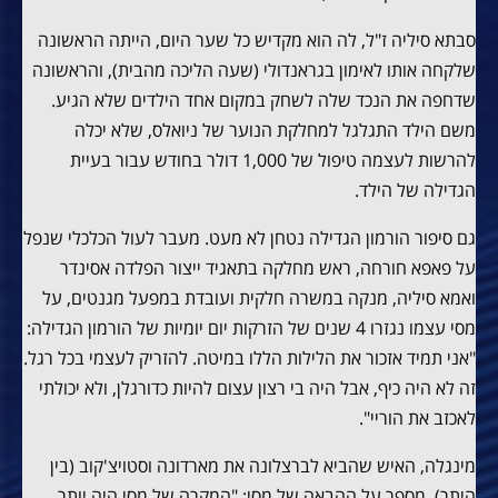
סבתא סיליה ז"ל, לה הוא מקדיש כל שער היום, הייתה הראשונה
שלקחה אותו לאימון בגראנדולי (שעה הליכה מהבית), והראשונה
שדחפה את הנכד שלה לשחק במקום אחד הילדים שלא הגיע.
משם הילד התגלגל למחלקת הנוער של ניואלס, שלא יכלה
להרשות לעצמה טיפול של 1,000 דולר בחודש עבור בעיית
הגדילה של הילד.
גם סיפור הורמון הגדילה נטחן לא מעט. מעבר לעול הכלכלי שנפל
על פאפא חורחה, ראש מחלקה בתאגיד ייצור הפלדה אסינדר
ואמא סיליה, מנקה במשרה חלקית ועובדת במפעל מגנטים, על
מסי עצמו נגזרו 4 שנים של הזרקות יום יומיות של הורמון הגדילה:
"אני תמיד אזכור את הלילות הללו במיטה. להזריק לעצמי בכל רגל.
זה לא היה כיף, אבל היה בי רצון עצום להיות כדורגלן, ולא יכולתי
לאכזב את הוריי".
מינגלה, האיש שהביא לברצלונה את מארדונה וסטויצ'קוב (בין
היתר), מספר על ההבאה של מסי: "המקרה של מסי היה יותר