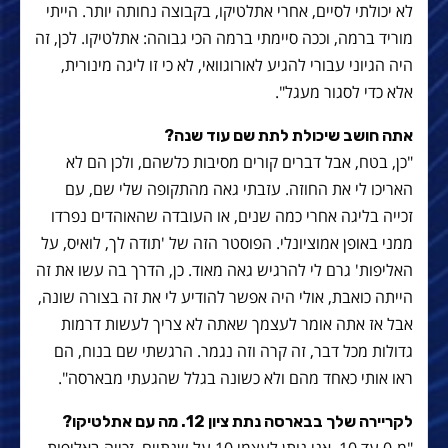
לא יכולתי לסיים, אחרי אתלטיקו, בקבוצה נחותה יותר. הייתי
מוריד ברמה, וככה סיימתי ברמה הכי גבוהה: אתלטיקו. לכן, זה
היה הגיוני עבורי להגיע לאורוגוואי, לא כי זו ליגה מינורית,
אלא כדי לסגור מעגל".
אתה חושב שיכולת לתת שם עוד שנה?
"כן, בטח, אבל דברים קורים מסיבות כלשהם, ולכן הם לא
האריכו לי את החוזה. עזבתי גאה מהתקופה שלי שם, עם
זכייה בליגה אחרי כמה שנים, או העובדה שהאוהדים נפרדו
ממני באופן אמוציונלי. הפוסטר הזה של 'תודה לך, לואיס, על
האליפות' גרם לי להרגיש גאה מאוד. כן, הדרך בה עשו את זה
הייתה כואבת, אולי היה אפשר להודיע לי את זה בצורה שונה,
אבל אז אתה אומר לעצמך שאתה לא צריך לעשות דרמות
גדולות מכל דבר, זה קרה וזה נגמר. הרגשתי שם בנוח, הם
ראו אותי כאחד מהם ולא כשונה בגלל שהגעתי מבארסה".
לקריירה שלך בבארסה נתת ציון 12. מה עם אתלטיקו?