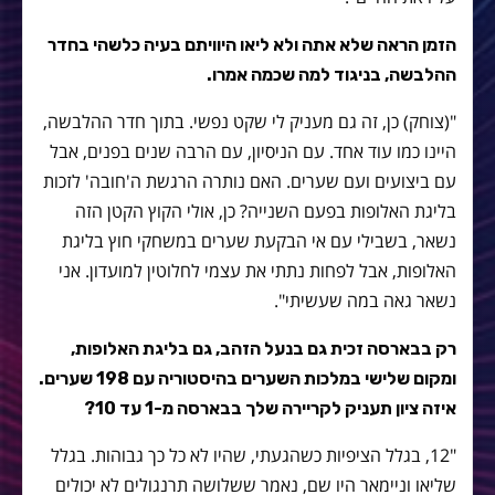
הזמן הראה שלא אתה ולא ליאו היוויתם בעיה כלשהי בחדר
ההלבשה, בניגוד למה שכמה אמרו.
"(צוחק) כן, זה גם מעניק לי שקט נפשי. בתוך חדר ההלבשה,
היינו כמו עוד אחד. עם הניסיון, עם הרבה שנים בפנים, אבל
עם ביצועים ועם שערים. האם נותרה הרגשת ה'חובה' לזכות
בליגת האלופות בפעם השנייה? כן, אולי הקוץ הקטן הזה
נשאר, בשבילי עם אי הבקעת שערים במשחקי חוץ בליגת
האלופות, אבל לפחות נתתי את עצמי לחלוטין למועדון. אני
נשאר גאה במה שעשיתי".
רק בבארסה זכית גם בנעל הזהב, גם בליגת האלופות,
ומקום שלישי במלכות השערים בהיסטוריה עם 198 שערים.
איזה ציון תעניק לקריירה שלך בבארסה מ-1 עד 10?
"12, בגלל הציפיות כשהגעתי, שהיו לא כל כך גבוהות. בגלל
שליאו וניימאר היו שם, נאמר ששלושה תרנגולים לא יכולים