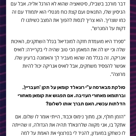
דבר מורכב בשבילו, סיטואציה שהוא לא הורגל אליה. אבל עם
הניסיון שלו, התנאים ועם קצת כוח מנטלי הוא יתמודד עם זה
כמו שצריך. הוא צריך לנסות להפוך את המצב כשיתנו לו
דקות על המגרש".
"ספרד היא מועמדת חזקה למונדיאל בגלל השחקנים, האיכות
שלה וכי יש לה את המאמן הכי טוב שהיה לי בקריירה: לואיס
אנריקה. זה בגלל מה שהוא מעביר לך והאמונה ברעיון שלו.
אפשר להפסיד משחקים, אבל לואיס אנריקה יכול להיות
מרוצה".
סולקת מבארסה ע"י רונאלד קומאן על תקן 'העבריין',
וברתומאו מאחורי העזיבה. אם תפגוש את קומאן מאחורי
הדלתות עכשיו, האם תברך אותו לשלום?
"הזמן חולף, וכן, מתוך נימוס וכבוד, הייתי אומר לו שלום. אם
אתקל בו, אני מקווה שלרונאלד תהיה את הגדולה, זו שהייתה
לו כשחקן במועדון, להגיד לי בפרצוף את האמת על למה