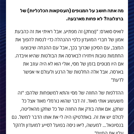
מה אתה חושב על המנופים (העסקאות הכלכליות) של
ברצלונה? לא פחות מארבעה.
לואיס סוארס: "(צוחק) זה מפתיע. אבל ראיתי את זה כהבעת
אמון של חברי המועדון כלפי ההנהלה כדי לנסות להפוך את
המצב, עם הסיכון שכרוך בכך, אבל עם ההנחה שיבוצעו
החתמות טובות ויחזירו לבארסה את הבולטות שהיא איבדה.
אם היו מנופים בזמן של מסי, אולי הוא לא היה עוזב את
בארסה. אבל אלה החלטות של הרגע ולעולם אי אפשר
לדעת"
ההדלפות של החוזה של מסי והתא למשפחות שלהם: "זה
משעשע אותי מאוד. זה דבר שהוא נורמלי מאוד אצל כל
שחקן. אם אתה בודק את החוזה של כל שחקן מהאליטה,
לכולם יש את זה. באתלטיקו היה לי את אותו הדבר למשל. גם
בנסיונאל… למעשה, ליאו ניסה בפועל לסייע למועדון ולהקל
עליו את החיים".