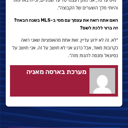
"מ-0 עד 10, אני נותן לעצמי 10 על שנתיים, זכייה באליפות
והיותי מלך השערים של הקבוצה".
האם אתה רואה את עצמך עם מסי ב-MLS בשנה הבאה?
זה ברור ללכת לשם?
"לא. זה לא ידוע עדיין. זאת אחת מהאופציות שאני רואה
כקרובות מאוד, אבל כרגע אני לא חושב על זה. אני חושב על
נסיונאל ומנסה להנות מזה".
מערכת בארסה מאניה