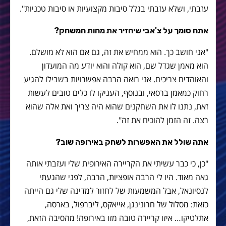
עזבתי, ושלא עזבתי בגלל סיבות מקצועיות או סיבות טכניות".
אתה סומך על צ'אבי שיחזיר את מהות המשחק?
"אני חושב כך. הוא ממחיש את זה, גם אם הוא לא מושלם.
הוא מאמן שגדל שם, הוא קולה והוא יודע מה המועדון
והאוהדים צריכים. אני רואה הרבה אפשרויות בשבילו להגיע
רחוק כמאמן ברסאי, ובנוסף, העניקו לו כלים טובים לעשות
זאת, נתנו לו את השחקנים שהוא היה צריך ואת אלה שהוא
רצה. זה הזמן להוכיח את זה".
אתה שולל את האפשרות לשחק באירופה שוב?
"כן, כי כבר עשיתי את הקריירה האירופית שלי ועזבתי אותה
גאה מאוד. היו לי הרבה אופציות, הרבה, לפני שהגעתי
לנסיונאל, אבל המשמעות של לחזור למדינה שלי גם הייתה
כזאת: מסלול של חרונינגן, אייאקס, ליברפול, בארסה,
אתלטיקו… איזו קריירה טובה מזו באירופה! מהסיבה הזאת,