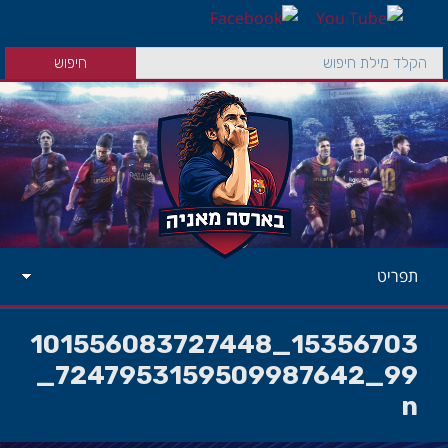
תפריט
15356703_101556083727448
99_7247953159509987642_
n