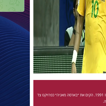
חי ונושם בלאוגרנה מאז 1991. הקים את ״בארסה מאניה״ כפרויקט צד
.