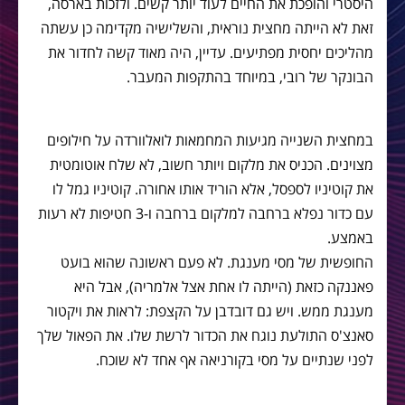
היסטרי והופכת את החיים לעוד יותר קשים. ולזכות בארסה,
זאת לא הייתה מחצית נוראית, והשלישיה מקדימה כן עשתה
מהליכים יחסית מפתיעים. עדיין, היה מאוד קשה לחדור את
הבונקר של רובי, במיוחד בהתקפות המעבר.
במחצית השנייה מגיעות המחמאות לואלוורדה על חילופים
מצוינים. הכניס את מלקום ויותר חשוב, לא שלח אוטומטית
את קוטיניו לספסל, אלא הוריד אותו אחורה. קוטיניו גמל לו
עם כדור נפלא ברחבה למלקום ברחבה ו-3 חטיפות לא רעות
באמצע.
החופשית של מסי מענגת. לא פעם ראשונה שהוא בועט
פאננקה כזאת (הייתה לו אחת אצל אלמריה), אבל היא
מענגת ממש. ויש גם דובדבן על הקצפת: לראות את ויקטור
סאנצ'ס התולעת נוגח את הכדור לרשת שלו. את הפאול שלך
לפני שנתיים על מסי בקורניאה אף אחד לא שוכח.