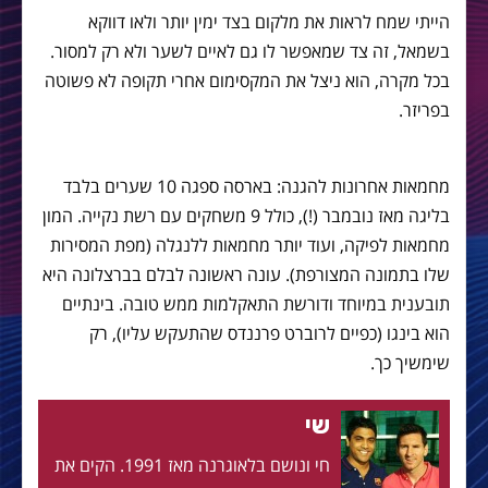
הייתי שמח לראות את מלקום בצד ימין יותר ולאו דווקא
בשמאל, זה צד שמאפשר לו גם לאיים לשער ולא רק למסור.
בכל מקרה, הוא ניצל את המקסימום אחרי תקופה לא פשוטה
בפריזר.
מחמאות אחרונות להגנה: בארסה ספגה 10 שערים בלבד
בליגה מאז נובמבר (!), כולל 9 משחקים עם רשת נקייה. המון
מחמאות לפיקה, ועוד יותר מחמאות ללנגלה (מפת המסירות
שלו בתמונה המצורפת). עונה ראשונה לבלם בברצלונה היא
תובענית במיוחד ודורשת התאקלמות ממש טובה. בינתיים
הוא בינגו (כפיים לרוברט פרננדס שהתעקש עליו), רק
שימשיך כך.
שי
חי ונושם בלאוגרנה מאז 1991. הקים את