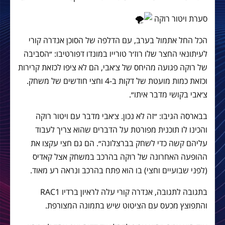
סערת ויטור רוקה
הכל החל אתמול בערב, עם הדלפה של הסוכן אנדרה קורי
לעיתונאי החצר שלו רוז׳ר טורייו במונדו דפורטיבו: ״הסביבה
של רוקה פגועה מהיחס של צ׳אבי, הם לא ציפו לכזאת קרירות
וכזאת כמות מועטת של דקות ב-4 וחצי חודשים של משחק.
צ׳אבי בקושי מדבר איתו״.
בבארסה הגיבו: ״זה לא נכון. צ׳אבי מדבר עם ויטור רוקה
והכינו לו תוכנית מפורטת על הדברים שהוא צריך לעבוד
עליהם קשה כדי לשחק בברצלונה״. הם גם חצי עקצו את
ההופעה האחרונה של רוקה בהרכב במשחק אצל קאדיס
(לפני שבועיים וחצי) בו הוא פתח בהרכב ונראה רע מאוד.
בתגובה לתגובה, אנדרה קורי עלה לראיון ברדיו RAC1
והתפוצץ מכעס עם הציטוט שיש בתמונה המצורפת.