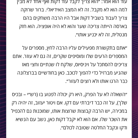
עוד הוא אמר: ״הוא צריך לקבל עוד דקות ואף אחד לא מבין
למה הוא לא מקבל. זה לא המצב האידיאלי. ברור שרוקה
צריך לעבוד בשביל דקות אבל היו הרבה משחקים בהם
בארסה הייתה צריכה שער והוא לא היה אופציה. הוא חזק
מנטלית, זה לא יכניע אותו״.
״אתם בתקשורת מפעילים עליו הרבה לחץ, מספרים על
המספרים הרעים שלו ומוסיפים שקרים, זה גם לא עוזר. אתם
צריכים להסתכל על ויניסיוס, שלקח לו שנתיים וחצי מאז
שהגיע מברזיל כדי להפוך לכוכב. כאן בחודשיים בברצלונה
כבר הרגו אותו ולא רוצים לעזור״.
״השאלה לא על הפרק, היא רק יכולה לפגוע בו (רש״י – ובכיס
שלך), על זה כבר דיברתי עם דקו. אם ויטור יעזוב, זה יהיה רק
במכירה, יש הרבה קבוצות שרוצות אותו, שמוכנות גם להכפיל
את השכר שלו. אם הוא לא יקבל דקות כאן, נשב עם הנשיא
ודקו ונקבל החלטה שטובה לכולם״.