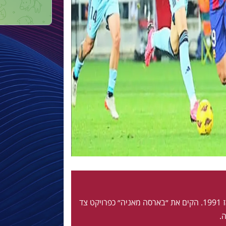
חי ונושם בלאוגרנה מאז 1991. הקים את ״בארסה מאניה״ כפרויקט צד
.