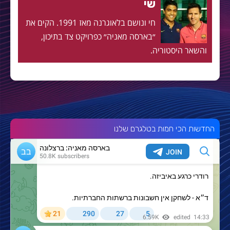
שי
חי ונושם בלאוגרנה מאז 1991. הקים את
״בארסה מאניה״ כפרויקט צד בתיכון,
והשאר היסטוריה.
החדשות הכי חמות בטלגרם שלנו