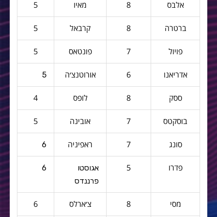
אלבס
8
מאיו
5
ברטרה
8
קרבאל
5
פויול
7
פונטאס
5
אדריאנו
6
אורוטנצ׳ה
5
ססק
8
לופס
4
בוסקטס
7
אובינה
5
סונג
7
ראפיניה
6
פדרו
5
אגוסטו
6
פרננדס
מסי
8
צ׳ארלס
6