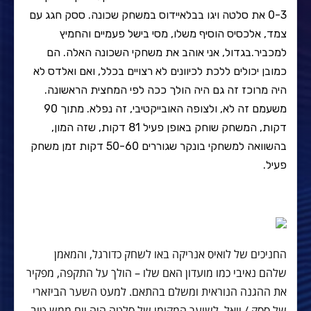
0-3 את סלטה ויגו בבלאיידוס במשחק שכונה. ססק חגג עם
צמד, אלכסיס הוסיף משלו, מסי בישל פעמיים והחמיץ
למכביר.בגדול, אני אוהב את משחקי השכונה האלה. הם
כמובן יכולים ללכת לכיוונים לא רצויים בכלל, ואם ואלדס לא
היה מרוכז זה גם היה הולך ככה לפי המחצית הראשונה.
משעמם זה לא, ולצופה האובייקטיבי, זה נפלא. מתוך 90
דקות, המשחק שוחק באופן פעיל 81 דקות, שזה המון,
בהשוואה למשחקי בונקר שגוררים 50-60 דקות זמן משחק
פעיל.
החניכים של לואיס אנריקה באו לשחק כדורגל, והמאמן
שלהם נאיבי כמו מועדון האם שלו – הולך על התקפה, מפקיר
את ההגנה הנוראית ומשלם בהתאם. למעט השער הביזארי
של ססק / יואל, לשוער המקומי של סלטה היה יום ממש טוב