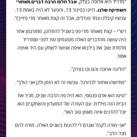
"מדריד היא אלופה בצדק,
אבל חלפו הרבה דברים מאחורי
היינו בפיגור 13, והפער לא היה באמת 13.
השתיקה שלנו.
עכשיו קיבלנו צמד פנדלים, אבל זה קצת מאוחר מדי (חייך)".
רש"י – קצת מאוחר מדי פפ בשביל להתלונן. מתורגמן אחר
היה עושה מהדברים האלה מטעמים עוד לפני שמדריד
מלמדת שוב את בילבאו איפה אפשר לשחק עם היד ואיפה
אסור.
"הליגה ארוכה והם זכו בצדק".
"מתישהו אחזור לכדורגל. עכשיו זה לא הזמן ולכן אני הולך".
"טיטו הוא אדם פנטסי, הוא היה פה הרבה שנים, מכיר את
הבית הזה מילדת. עם העזרה של המועדון והשחקנים הוא
יוכל להדגים איזה מאמן טוב הוא".
"אני מודה לקהל שגרם לי להינות בשנים האלה. מודה להם
מכל הלב".