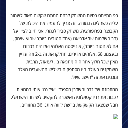
פפ התייחס בסיום המשחק לרמת המתח שקשה מאוד לשמור
עליה כשהליגה גמורה, וזה צריך להעמיד את היכולת של
הקבוצה בפרופורציה. משחק סביר לגמרי. אני חייב לציין על
גדר השלמות של אדריאנו (אחד הטובים ביותר שהוא שיחק,
אם לא הטוב ביותר), אינייסטה האלוהי ואלוהים בכבודו
ובעצמו. 68. אלוהים אדירים. תחלקו את זה ב-2 וזה עדיין
מאזן שכל חלוץ אחר היה מתגאה בו. לעזאזל, מרבית
השחקנים בעולם היו מסתפקים בשליש מהשערים האלה
ומכנים את זה "הישג שיא".
המתכונת של נדב והשדרן הספרדי "אילצה" אותי במחצית
לכבות את רדיו קטאלוניה ואשכרה להקשיב לשידור הישראלי.
חבל שמצעד הקשקשת ברשת ליווה אותנו 36 מחזורים.