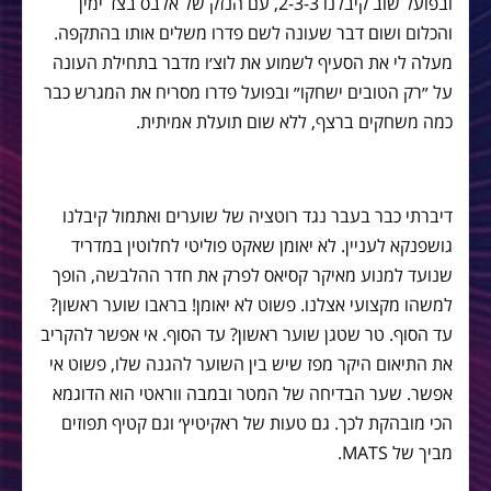
ובפועל שוב קיבלנו 2-3-3, עם הנזק של אלבס בצד ימין
והכלום ושום דבר שעונה לשם פדרו משלים אותו בהתקפה.
מעלה לי את הסעיף לשמוע את לוצ׳ו מדבר בתחילת העונה
על ״רק הטובים ישחקו״ ובפועל פדרו מסריח את המגרש כבר
כמה משחקים ברצף, ללא שום תועלת אמיתית.
דיברתי כבר בעבר נגד רוטציה של שוערים ואתמול קיבלנו
גושפנקא לעניין. לא יאומן שאקט פוליטי לחלוטין במדריד
שנועד למנוע מאיקר קסיאס לפרק את חדר ההלבשה, הופך
למשהו מקצועי אצלנו. פשוט לא יאומן! בראבו שוער ראשון?
עד הסוף. טר שטגן שוער ראשון? עד הסוף. אי אפשר להקריב
את התיאום היקר מפז שיש בין השוער להגנה שלו, פשוט אי
אפשר. שער הבדיחה של המטר ובמבה ווראטי הוא הדוגמא
הכי מובהקת לכך. גם טעות של ראקיטיץ׳ וגם קטיף תפוזים
מביך של MATS.