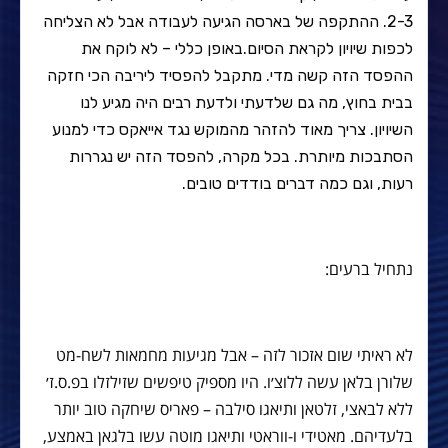
2-3. ההתקפה של בארסה הגיעה לעבודה אבל לא הצליחה
לכפות שיויון לקראת הסיום.באופן כללי – לא לוקח את
ההפסד הזה קשה מדי. מתקבל להפסיד ליריבה הכי חזקה
בבית בחוץ, מה גם שלדעתי ולדעת רבים היה מגיע לנו
השיויון. צריך מאוד להזהר מהמוקש נגד אייאקס כדי למנוע
הסתבכות מיותרת. בכל מקרה, להפסד הזה יש נגררות
רעות, וגם כמה דברים בודדים טובים.
נתחיל ברעים:
לא ראיתי שום אזכור לזה – אבל מגיעות מחמאות לשח-מט
שלורן בלאן עשה ללוצ׳ו. היו מספיק טיפשים שזילזלו בפ.ס.ז׳
ללא לבאצי, זלטאן ותיאגו סילבה – פאריס שיחקה טוב יותר
בלעדיהם. מאטידי ו-ווראטי ותיאגו מוטה עשו בלגאן באמצע,