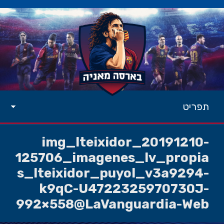
תפריט
img_lteixidor_20191210-
125706_imagenes_lv_propia
s_lteixidor_puyol_v3a9294-
k9qC-U4722325970730J-
992×558@LaVanguardia-Web