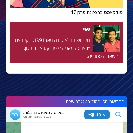
פודקאסט ברצלונה פרק 17
שי
חי ונושם בלאוגרנה מאז 1991. הקים את
״בארסה מאניה״ כפרויקט צד בתיכון,
והשאר היסטוריה.
החדשות הכי חמות בטלגרם שלנו