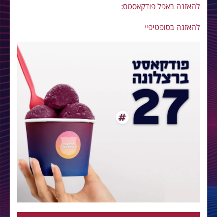
להאזנה באפל פודקאסטס:
להאזנה בסופטיפיי