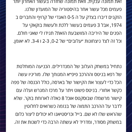
זאת תמונה ענקית. וזאת תמונה שחזרה בעשור האחרון יותר
פעמים מכל עשור אחר בהיסטוריה של המועדון שלנו.
הזקנים דיברו בצדק על ה 0-5 האגדי של קרויף והחברים ב
1974, אבל 3 פעמים בעשור ללכת ולעשות בוקאקי על
הפנים של היריבה המושבעת הזאת? תגידו לי שאני חולם.
וכל זה לצד ניצחונות ״עלובים״ של 0-2, 2-3 ו 3-4. לא יאומן.
נתחיל במשחק העלוב של המנדרילים. הכניעה המוחלטת
של רפא בניטס וההרכב פיפ״א המגוחך שלו. מוריניו עשה
הכל כדי לעצור את הקישור של בארסה, כולל הכנסה של פפה
כקשר אחורי. בניטס פשוט ויתר על מרכז המגרש ועלה עם
קישור מרשמלו שבוסקטס אוכל 8 כאלה לארוחת בוקר. שלא
לדבר על ההרכב התמוה של בנזמה כשרואים לחלוטין
שהראש שלו לא שם. בייל וכריסטיאנו לא יכולים ליצור כלום
במשחק מסודר, ומדריד לא עשתה הרבה כדי לשנות את זה.