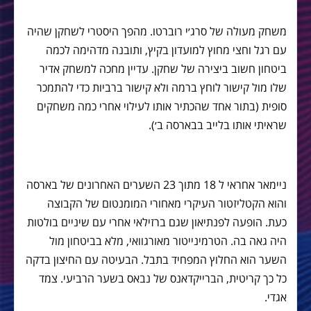
משחק מעולה של סרג׳י רוברטו. מהפך היסטרי לשחקן שהיה
עם רגל וחצי מחוץ למועדון בקיץ, ותובנה מדהימה לכמה
ביטחון חשוב ביצירה של שחקן. עדיין מחכה למשחק אדיר
שלו מול קישור לוחץ ברמה ולא קישור ברביות כדי להתמכר
סופית (בתור אחד שהכתיר אותו לעילוי אחרי כמה משחקים
שראיתי אותו בלייב בבארסה ב׳).
ניימאר אחראי ל 18 מתוך 23 השערים האחרונים של בארסה
והוא הקטליזטור העיקרי מאחורי המומנטום של הקבוצה
כעת. הופעה לפנתיאון שגם ברזילאי אחרי עם שיניים בולטות
היה גאה בה. הטרמינייטור מאורגוואי, מלא בביטחון מול
השער הוא החלוץ המפחיד בתבל. הבעיטה עם החיצון בדקה
כל כך קריטית, הברייקדאנס של נבאס בשער הרביעי. צמד
אגדי.