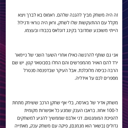
זה היה משחק מביך להגנה שלהם. ראמוס בא לברך ויצא
מקלל עם ההתעקשות שלו לשחק, וראן היה נוראי ודנילו?
הייתי משוכנע שמדובר בקינג דוגלאס בכבודו ובעצמו.
אני גם שותף להרגשה כאילו אחרי השער השני של ניימאר
ירד להם האויר מהמפרשים והם החלו בסבוטאז׳ קטן. יש שם
הרבה כביסה מלוכלכת. אבל העיקר שבדפנסה סנטרל
מספרים לכם על אידליה.
משחק אדיר של בארסה, בלי אף שחקן הרכב ששיחק מתחת
ל-100 אחוז. בראבו הענק שמנע כל אפשרות מקומית
להפיכת המומנטום. דני אלבס שממשיך להגיע למשחקים
גדולים (בשאר הוא מנמנם), פיקה עם משחק ענק, מאתייה