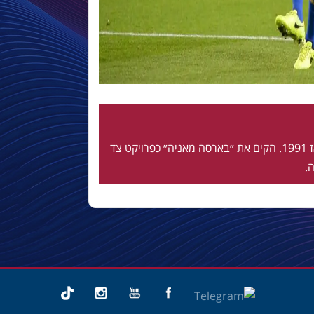
חי ונושם בלאוגרנה מאז 1991. הקים את ״בארסה מאניה״ כפרויקט צד
.