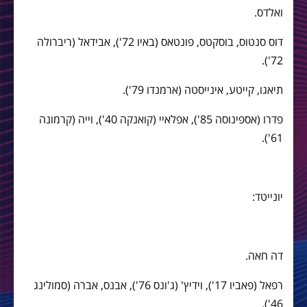
ואלדס.
דוס סנטוס, בוסקטס, פונטאס (באיו 72'), אבידאל (ריברולה
72').
תיאגו, קייטע, אינייסטה (ארמנדו 79').
פדרו (אספינוסה 85'), אפלאיי (קואנקה 40'), וייה (קרמונה
61').
יונייטד:
דה חאה.
רפאל (פאביו 17'), וידיץ' (ג'ונס 76'), אבנס, אברה (סמולינג
46').