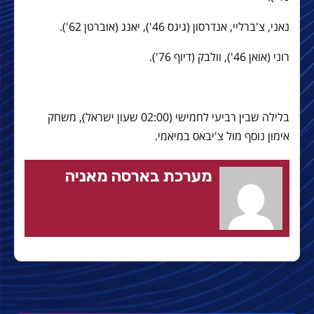
נאני, צ'ברליי, אנדרסון (גיגס 46'), יאנג (אוברטן 62').
רוני (אואן 46'), וולבק (דיוף 76').
בלילה שבין רביעי לחמישי (02:00 שעון ישראל), משחק
אימון נוסף מול צ'יבאס במיאמי.
מערכת בארסה מאניה