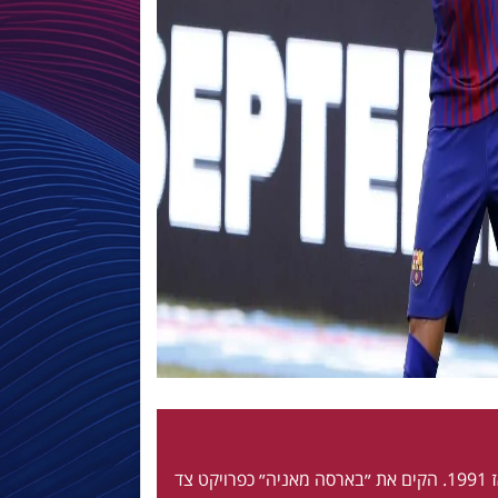
חי ונושם בלאוגרנה מאז 1991. הקים את ״בארסה מאניה״ כפרויקט צד