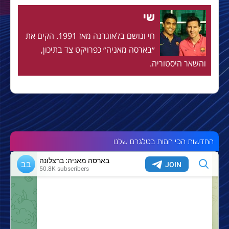
שי
חי ונושם בלאוגרנה מאז 1991. הקים את
״בארסה מאניה״ כפרויקט צד בתיכון,
והשאר היסטוריה.
החדשות הכי חמות בטלגרם שלנו