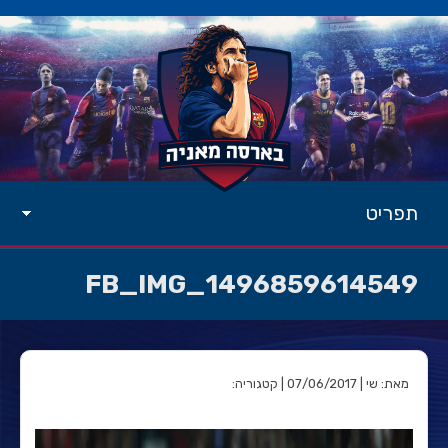
תפריט
FB_IMG_1496859614549
מאת: שי | 07/06/2017 | קטגוריה: