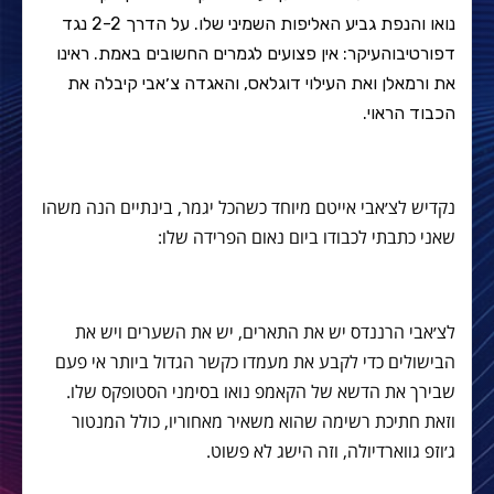
נואו והנפת גביע האליפות השמיני שלו. על הדרך 2-2 נגד
דפורטיבוהעיקר: אין פצועים לגמרים החשובים באמת. ראינו
את ורמאלן ואת העילוי דוגלאס, והאגדה צ׳אבי קיבלה את
הכבוד הראוי.
נקדיש לצ׳אבי אייטם מיוחד כשהכל יגמר, בינתיים הנה משהו
שאני כתבתי לכבודו ביום נאום הפרידה שלו:
לצ׳אבי הרננדס יש את התארים, יש את השערים ויש את
הבישולים כדי לקבע את מעמדו כקשר הגדול ביותר אי פעם
שבירך את הדשא של הקאמפ נואו בסימני הסטופקס שלו.
וזאת חתיכת רשימה שהוא משאיר מאחוריו, כולל המנטור
ג׳וזפ גווארדיולה, וזה הישג לא פשוט.