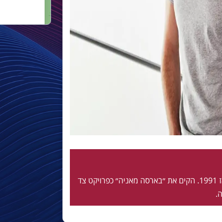
חי ונושם בלאוגרנה מאז 1991. הקים את ״בארסה מאניה״ כפרויקט צד
.