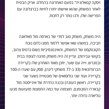
ויסקה קטאלוניה" בפעם האחרונה בהחלט. אריק הבטיח
לאחר המשחק שהוא ואישתו יחזרו לחיות בברצלונה עם
הפרישה שלו, ולנו נותר רק לחכות.
היה משחק, משחק טוב למדי של בארסה מול מאלאגה
חביבה, במשהו שאי אפשר ללמוד ממנו כלום נוכח
הקונטקסט של המשחק, והאינטנסיביות (שום כרטיס צהוב,
בקושי עבירות). עדיין זה היה משחק מהנה לצופה בבית
ובמגרש. וייה עם שער, יתכן מאוד האחרון שלו בקריירה
הברצלונאית (33 ב-77 משחקי ליגה), ססק עם שערו ה-100
בקריירה ועוד שני גולוסואים של מונטוייה (שער שני
בקריירה, ראשון העונה) ובננה נהדרת של אינייסטה מול
קבאז'רו המנומנם. חוצמזה עוד כמה החמצות מזעזעות מנעו
גוליאדה גדולה יותר.