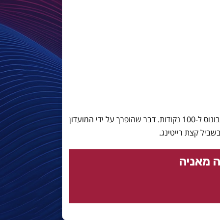
המכוער: אבי מלל מקשקש על מיליון יורו בונוס ל-100 נקודות. דבר שהופרך על ידי המועדון
ביל קצת רייטינג.
 מאניה