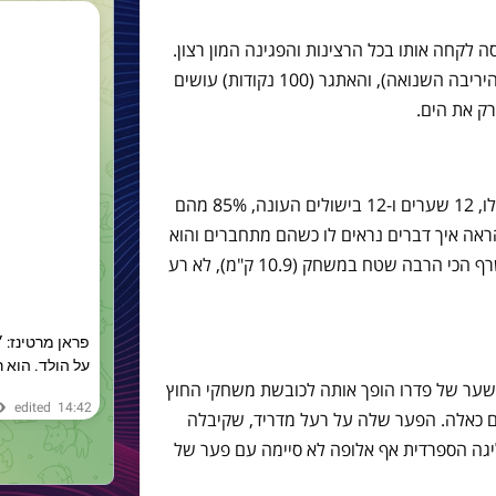
 לקחה אותו בכל הרצינות והפגינה המון רצון.
יש דברים שהמעמד (בכל זאת, דרבי מול היריבה השנואה), והאתגר (100 נקודות) עושים
ק את הים.
אלכסיס ממשיך את הפריחה המאוחרת שלו, 12 שערים ו-12 בישולים העונה, 85% מהם
ראה איך דברים נראים לו כשהם מתחברים והוא
עם ביטחון. חוץ מתיאגו ואינייסטה, הוא שרף הכי הרבה שטח במשחק (10.9 ק"מ), לא רע
ער של פדרו הופך אותה לכובשת משחקי החוץ
ל הזמנים בליגה עם 52 שערים כאלה. הפער שלה על רעל מדריד, שקיבלה
עומד על 15 נקודות. בליגה הספרדית אף אלופה לא סיימה עם פער של